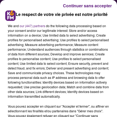
Continuer sans accepter
Le respect de votre vie privée est notre priorité
We and
our (447) partners
do the following data processing based on
your consent and/or our legitimate interest: Store and/or access
information on a device; Use limited data to select advertising; Create
profiles for personalised advertising; Use profiles to select personalised
advertising; Measure advertising performance; Measure content
SNCF : encore des travaux ce
performance; Understand audiences through statistics or combinations
of data from different sources; Develop and improve services; Create
week-end au départ de Dijon
profiles to personalise content; Use profiles to select personalised
content; Use limited data to select content; Ensure security, prevent and
detect fraud, and fix errors; Deliver and present advertising and content;
Les travaux de modernisation des
Save and communicate privacy choices. These technologies may
process personal data such as IP address and browsing data to offer
voies SNCF à Longvic en Côte-d'Or,
following functionalities: Identify devices based on information actively
se poursuivent ce week-end.
requested; Use precise geolocation data; Match and combine data from
other data sources; Link different devices; Identify devices based on
Comme le week-end dernier, les
information transmitted automatically.
circulations entre Dijon &gt; Dole
Vous pouvez accepter en cliquant sur "Accepter et fermer", ou affiner en
&gt; Besançon/Belfort ou encore
sélectionnant les finalités et/ou partenaires dans "Gérer mes choix".
Dijon &gt; Is-Sur-Tille seront
Vous pouvez également refuser en cliquant sur "Continuer sans