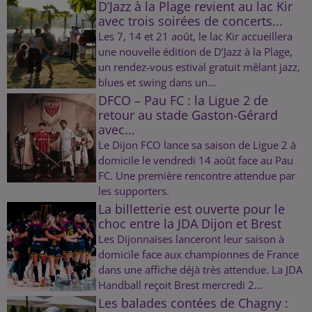
D’Jazz à la Plage revient au lac Kir
avec trois soirées de concerts...
Les 7, 14 et 21 août, le lac Kir accueillera
une nouvelle édition de D’Jazz à la Plage,
un rendez-vous estival gratuit mêlant jazz,
blues et swing dans un...
DFCO – Pau FC : la Ligue 2 de
retour au stade Gaston-Gérard
avec...
Le Dijon FCO lance sa saison de Ligue 2 à
domicile le vendredi 14 août face au Pau
FC. Une première rencontre attendue par
les supporters.
La billetterie est ouverte pour le
choc entre la JDA Dijon et Brest
Les Dijonnaises lanceront leur saison à
domicile face aux championnes de France
dans une affiche déjà très attendue. La JDA
Handball reçoit Brest mercredi 2...
Les balades contées de Chagny :