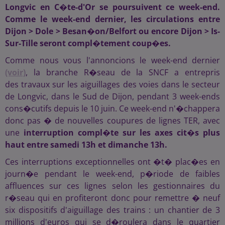
Longvic en C�te-d'Or se poursuivent ce week-end.
Comme le week-end dernier, les circulations entre
Dijon > Dole > Besan�on/Belfort ou encore Dijon > Is-
Sur-Tille seront compl�tement coup�es.
Comme nous vous l'annoncions le week-end dernier
(voir)
, la branche R�seau de la SNCF a entrepris
des travaux sur les aiguillages des voies dans le secteur
de Longvic, dans le Sud de Dijon, pendant 3 week-ends
cons�cutifs depuis le 10 juin. Ce week-end n'�chappera
donc pas � de nouvelles coupures de lignes TER, avec
une
interruption compl�te sur les axes cit�s plus
haut entre samedi 13h et dimanche 13h.
Ces interruptions exceptionnelles ont �t� plac�es en
journ�e pendant le week-end, p�riode de faibles
affluences sur ces lignes selon les gestionnaires du
r�seau qui en profiteront donc pour remettre � neuf
six dispositifs d'aiguillage des trains : un chantier de 3
millions d'euros qui se d�roulera dans le quartier