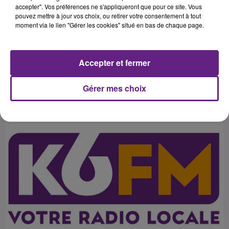
de la région Bourgogne, de Mathieu
accepter". Vos préférences ne s'appliqueront que pour ce site. Vous
pouvez mettre à jour vos choix, ou retirer votre consentement à tout
Defresne, directeur régional
moment via le lien "Gérer les cookies" situé en bas de chaque page.
Bourgogne de Bpifrance et des
représentants des autres
Accepter et fermer
Gérer mes choix
Publié : 18 novembre 2014 à 11h37 par 45