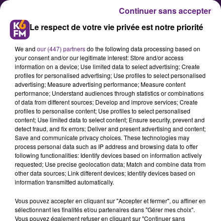
Continuer sans accepter
Le respect de votre vie privée est notre priorité
We and
our (447) partners
do the following data processing based on
your consent and/or our legitimate interest: Store and/or access
information on a device; Use limited data to select advertising; Create
profiles for personalised advertising; Use profiles to select personalised
advertising; Measure advertising performance; Measure content
Soutien aux entreprises :
performance; Understand audiences through statistics or combinations
of data from different sources; Develop and improve services; Create
lancement de la plateforme
profiles to personalise content; Use profiles to select personalised
régionale de financement
content; Use limited data to select content; Ensure security, prevent and
detect fraud, and fix errors; Deliver and present advertising and content;
Save and communicate privacy choices. These technologies may
process personal data such as IP address and browsing data to offer
François Patriat, président du
following functionalities: Identify devices based on information actively
conseil régional de Bourgogne, a
requested; Use precise geolocation data; Match and combine data from
other data sources; Link different devices; Identify devices based on
lancé lundi 17 novembre 2014, la
information transmitted automatically.
plateforme régionale d'orientation
Vous pouvez accepter en cliquant sur "Accepter et fermer", ou affiner en
des financements des entreprises,
sélectionnant les finalités et/ou partenaires dans "Gérer mes choix".
en présence d'Eric Delzant, préfet
Vous pouvez également refuser en cliquant sur "Continuer sans