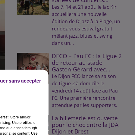
Les 7, 14 et 21 août, le lac Kir
accueillera une nouvelle
édition de D’Jazz à la Plage, un
rendez-vous estival gratuit
mêlant jazz, blues et swing
dans un...
DFCO – Pau FC : la Ligue 2
de retour au stade
Gaston-Gérard avec...
Le Dijon FCO lance sa saison
uer sans accepter
de Ligue 2 à domicile le
vendredi 14 août face au Pau
FC. Une première rencontre
attendue par les supporters.
erest: Store and/or
La billetterie est ouverte
tising; Use profiles to
pour le choc entre la JDA
tand audiences through
Dijon et Brest
personalise content; Use