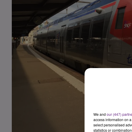
We and
our (447) partn
access information on a 
select personalised ad
statistics or combinatio