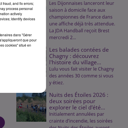
Les Dijonnaises lanceront leur
 fraud, and fix errors;
 may process personal
saison à domicile face aux
mation actively
championnes de France dans
vices; Identify devices
une affiche déjà très attendue.
La JDA Handball reçoit Brest
s
rtenaires dans "Gérer
mercredi 2...
s'appliqueront que pour
ir
les cookies" situé en
Les balades contées de
Chagny : découvrez
l'histoire du village...
Lulu vous fait visiter le Chagny
des années 30 comme si vous
F,
y étiez.
Nuits des Étoiles 2026 :
deux soirées pour
explorer le ciel d’été...
Initialement annulées par
crainte d’incendie, les soirées
des Nuits des Étoiles auront