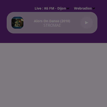
Live :
K6 FM - Dijon
Webradios
Alors On Danse (2010)
STROMAE