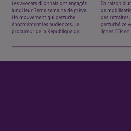
Les avocats dijonnais ont engagés
En raison d’u
lundi leur 7eme semaine de grève.
de mobilisati
Un mouvement qui perturbe
des retraites, 
énormément les audiences. Le
perturbé ce v
procureur de la République de...
lignes TER en.