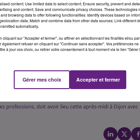
alised content; Use limited data to select content; Ensure security, prevent and detect
ertising and content; Save and communicate privacy choices. These technologies
and browsing data to offer following functionalities: Identify devices based on infor
eolocation data; Match and combine data from other data sources; Link different de
nsmitted automatically.
ational ce jeudi, l’éducation est l’un des secteurs les plus
icats SNUipp et FSU 21, plus d’un tiers des écoles primaire
cliquant sur "Accepter et fermer", ou affiner en sélectionnant les finalités et/ou pa
 également refuser en cliquant sur "Continuer sans accepter". Vos préférences ne 
ne assemblée générale éducation (1er et 2nd degré) doit avo
tre à jour vos choix, ou retirer votre consentement à tout moment via le lien "Gérer 
 suites du mouvement.
ts est touché par le mouvement en Côte d'Or avec des
Gérer mes choix
Accepter et fermer
 le centre hospitalier de la Chartreuse et certains services
cats dijonnais et certains services publics comme l'URSSA
professions, doit avoir lieu cette après-midi à Dijon avec