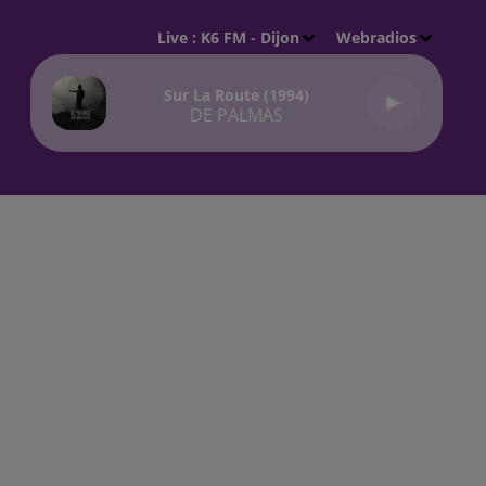
Live :
K6 FM - Dijon
Webradios
Sur La Route (1994)
DE PALMAS