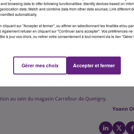
ture dominicale chaque semaine. Avant la derni�re r�un
and browsing data to offer following functionalities: Identify devices based on infor
eolocation data; Match and combine data from other data sources; Link different de
tes CGT appellent � un mouvement de protestation ce sam
nsmitted automatically.
cliquant sur "Accepter et fermer", ou affiner en sélectionnant les finalités et/ou pa
�organisation du travail notamment sur les �quilibres psyc
 également refuser en cliquant sur "Continuer sans accepter". Vos préférences ne 
icit� du temps social
� explique un communiqu�. �
Ne no
tre à jour vos choix, ou retirer votre consentement à tout moment via le lien "Gérer 
�s derri�re lequel entend se retrancher la direction, dans 
si le poids de la hi�rarchie relativise � l'�vidence cette not
Gérer mes choix
Accepter et fermer
ari�s appel�s � travailler le dimanche �
cumulent d�j� d
 salaires, des conditions de travail d�grad�es..., et que ce
 souffrances, avec la remise en cause de notre mod�le de soci
tion au sein du magasin Carrefour de Quetigny.
Yoann Ol