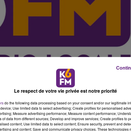
Contin
Le respect de votre vie privée est notre priorité
ur n�gocie actuellement avec les syndicats pour pouvo
ers
do the following data processing based on your consent and/or our legitimate int
device; Use limited data to select advertising; Create profiles for personalised adver
anche matin. Les syndicalistes CGT, inquiets, se mobilis
vertising; Measure advertising performance; Measure content performance; Unders
est le cas dans le Carrefour de Quetigny.
ns of data from different sources; Develop and improve services; Create profiles to 
alised content; Use limited data to select content; Ensure security, prevent and detect
 les syndicats, que la direction de Carrefour France esp
ertising and content; Save and communicate privacy choices. These technologies