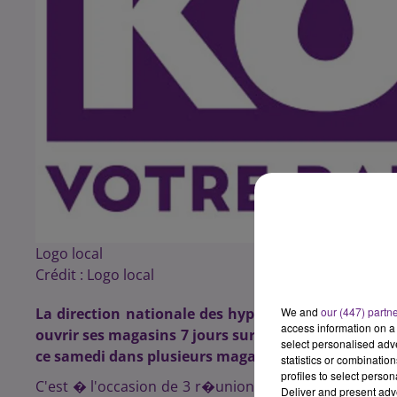
Logo local
Crédit :
Logo local
La direction nationale des hypermarch�s Carrefo
We and
our (447) partn
access information on a 
ouvrir ses magasins 7 jours sur 7, y compris le dim
select personalised ad
ce samedi dans plusieurs magasins de l'enseigne. C'
statistics or combinatio
profiles to select person
C'est � l'occasion de 3 r�unions �marathons� selon
Deliver and present adv