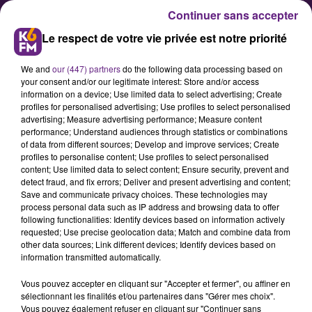
Continuer sans accepter
Le respect de votre vie privée est notre priorité
We and
our (447) partners
do the following data processing based on
your consent and/or our legitimate interest: Store and/or access
information on a device; Use limited data to select advertising; Create
profiles for personalised advertising; Use profiles to select personalised
advertising; Measure advertising performance; Measure content
Un boulanger de Côte d'Or ce
performance; Understand audiences through statistics or combinations
of data from different sources; Develop and improve services; Create
mercredi soir sur M6
profiles to personalise content; Use profiles to select personalised
content; Use limited data to select content; Ensure security, prevent and
detect fraud, and fix errors; Deliver and present advertising and content;
Anthony est le propriétaire de la
Save and communicate privacy choices. These technologies may
process personal data such as IP address and browsing data to offer
boulangerie Com'1 Chou à Saint-
following functionalities: Identify devices based on information actively
Julien. Ce mercredi 7 avril, il sera
requested; Use precise geolocation data; Match and combine data from
other data sources; Link different devices; Identify devices based on
dans l'émission "La meilleure
information transmitted automatically.
boulangerie de France" diffusée à
Vous pouvez accepter en cliquant sur "Accepter et fermer", ou affiner en
18h35 sur M6.
sélectionnant les finalités et/ou partenaires dans "Gérer mes choix".
Vous pouvez également refuser en cliquant sur "Continuer sans