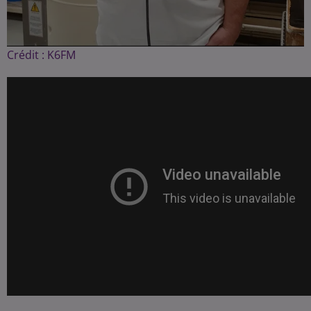
Crédit :
K6FM