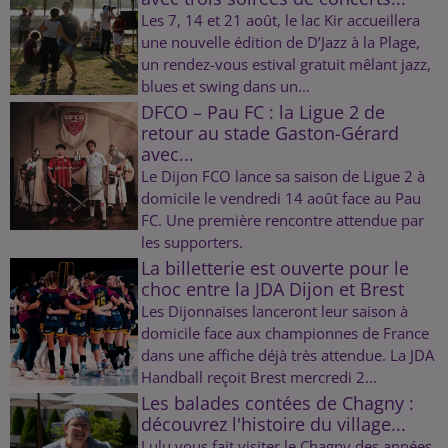
Les 7, 14 et 21 août, le lac Kir accueillera
une nouvelle édition de D’Jazz à la Plage,
un rendez-vous estival gratuit mêlant jazz,
blues et swing dans un...
DFCO – Pau FC : la Ligue 2 de
retour au stade Gaston-Gérard
avec...
Le Dijon FCO lance sa saison de Ligue 2 à
domicile le vendredi 14 août face au Pau
FC. Une première rencontre attendue par
les supporters.
La billetterie est ouverte pour le
choc entre la JDA Dijon et Brest
Les Dijonnaises lanceront leur saison à
domicile face aux championnes de France
dans une affiche déjà très attendue. La JDA
Handball reçoit Brest mercredi 2...
Les balades contées de Chagny :
découvrez l'histoire du village...
Lulu vous fait visiter le Chagny des années