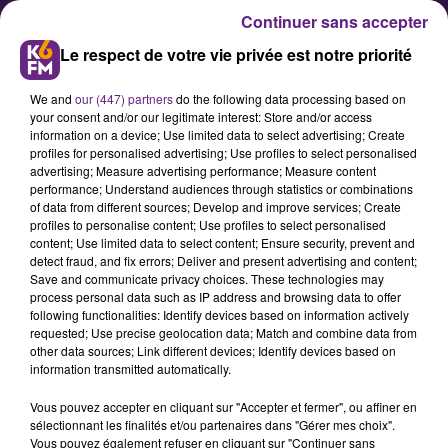
Continuer sans accepter
Le respect de votre vie privée est notre priorité
We and
our (447) partners
do the following data processing based on
your consent and/or our legitimate interest: Store and/or access
information on a device; Use limited data to select advertising; Create
profiles for personalised advertising; Use profiles to select personalised
advertising; Measure advertising performance; Measure content
Un Dijonnais réalise un
performance; Understand audiences through statistics or combinations
of data from different sources; Develop and improve services; Create
reportage pour M6 dans
profiles to personalise content; Use profiles to select personalised
"enquête exclusive"
content; Use limited data to select content; Ensure security, prevent and
detect fraud, and fix errors; Deliver and present advertising and content;
Save and communicate privacy choices. These technologies may
process personal data such as IP address and browsing data to offer
Un Dijonnais réalise un reportage
following functionalities: Identify devices based on information actively
pour M6. Il a été diffusé ce
requested; Use precise geolocation data; Match and combine data from
other data sources; Link different devices; Identify devices based on
dimanche soir dans "enquête
information transmitted automatically.
exclusive" Benoît LANET, Dijonnais
Vous pouvez accepter en cliquant sur "Accepter et fermer", ou affiner en
depuis toujours, a réalisé un
sélectionnant les finalités et/ou partenaires dans "Gérer mes choix".
reportage inédit et en exclusivité
Vous pouvez également refuser en cliquant sur "Continuer sans