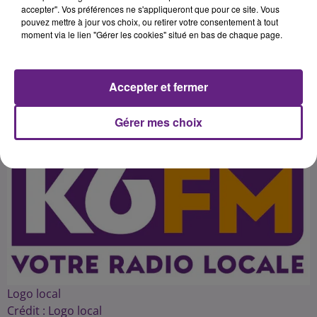
pour l'émission "Enquête Exclusive"
accepter". Vos préférences ne s'appliqueront que pour ce site. Vous
pouvez mettre à jour vos choix, ou retirer votre consentement à tout
de M6 présenté par Bernard De La
moment via le lien "Gérer les cookies" situé en bas de chaque page.
Accepter et fermer
Publié : 16 novembre 2014 à 13h39 par Franck Pelloux
Gérer mes choix
Logo local
Crédit :
Logo local