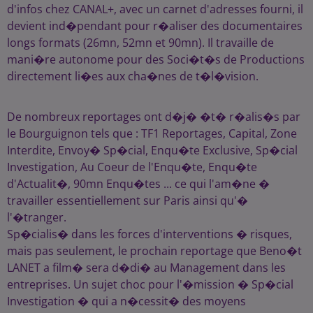
d'infos chez CANAL+, avec un carnet d'adresses fourni, il
devient ind�pendant pour r�aliser des documentaires
longs formats (26mn, 52mn et 90mn). Il travaille de
mani�re autonome pour des Soci�t�s de Productions
directement li�es aux cha�nes de t�l�vision.
De nombreux reportages ont d�j� �t� r�alis�s par
le Bourguignon tels que : TF1 Reportages, Capital, Zone
Interdite, Envoy� Sp�cial, Enqu�te Exclusive, Sp�cial
Investigation, Au Coeur de l'Enqu�te, Enqu�te
d'Actualit�, 90mn Enqu�tes ... ce qui l'am�ne �
travailler essentiellement sur Paris ainsi qu'�
l'�tranger.
Sp�cialis� dans les forces d'interventions � risques,
mais pas seulement, le prochain reportage que Beno�t
LANET a film� sera d�di� au Management dans les
entreprises. Un sujet choc pour l'�mission � Sp�cial
Investigation � qui a n�cessit� des moyens