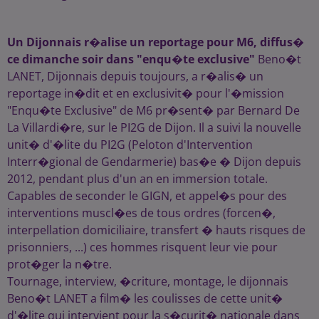
Un Dijonnais r�alise un reportage pour M6, diffus�
ce dimanche soir dans "enqu�te exclusive"
Beno�t
LANET, Dijonnais depuis toujours, a r�alis� un
reportage in�dit et en exclusivit� pour l'�mission
"Enqu�te Exclusive" de M6 pr�sent� par Bernard De
La Villardi�re, sur le PI2G de Dijon. Il a suivi la nouvelle
unit� d'�lite du PI2G (Peloton d'Intervention
Interr�gional de Gendarmerie) bas�e � Dijon depuis
2012, pendant plus d'un an en immersion totale.
Capables de seconder le GIGN, et appel�s pour des
interventions muscl�es de tous ordres (forcen�,
interpellation domiciliaire, transfert � hauts risques de
prisonniers, ...) ces hommes risquent leur vie pour
prot�ger la n�tre.
Tournage, interview, �criture, montage, le dijonnais
Beno�t LANET a film� les coulisses de cette unit�
d'�lite qui intervient pour la s�curit� nationale dans