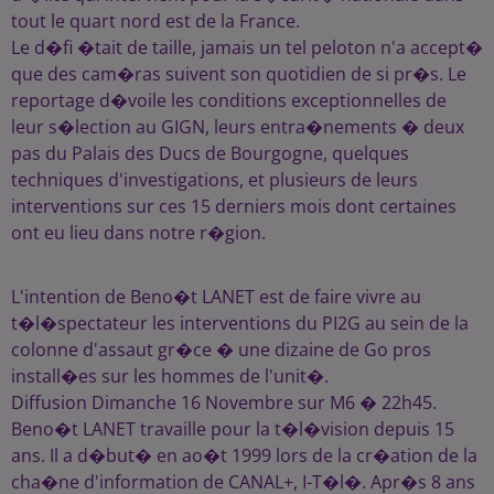
tout le quart nord est de la France.
Le d�fi �tait de taille, jamais un tel peloton n'a accept�
que des cam�ras suivent son quotidien de si pr�s. Le
reportage d�voile les conditions exceptionnelles de
leur s�lection au GIGN, leurs entra�nements � deux
pas du Palais des Ducs de Bourgogne, quelques
techniques d'investigations, et plusieurs de leurs
interventions sur ces 15 derniers mois dont certaines
ont eu lieu dans notre r�gion.
L'intention de Beno�t LANET est de faire vivre au
t�l�spectateur les interventions du PI2G au sein de la
colonne d'assaut gr�ce � une dizaine de Go pros
install�es sur les hommes de l'unit�.
Diffusion Dimanche 16 Novembre sur M6 � 22h45.
Beno�t LANET travaille pour la t�l�vision depuis 15
ans. Il a d�but� en ao�t 1999 lors de la cr�ation de la
cha�ne d'information de CANAL+, I-T�l�. Apr�s 8 ans