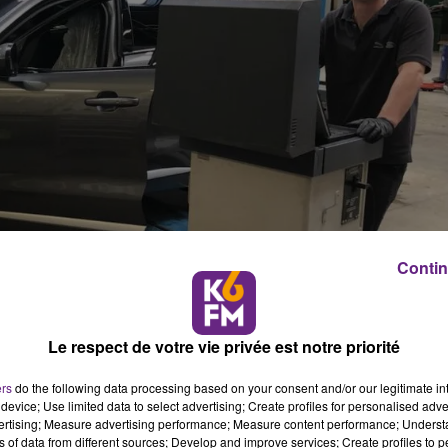
Contin
Le respect de votre vie privée est notre priorité
ers
do the following data processing based on your consent and/or our legitimate int
device; Use limited data to select advertising; Create profiles for personalised adver
vertising; Measure advertising performance; Measure content performance; Unders
ns of data from different sources; Develop and improve services; Create profiles to 