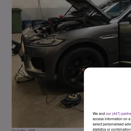
We and
our (447) partn
access information on a 
select personalised ad
statistics or combinatio