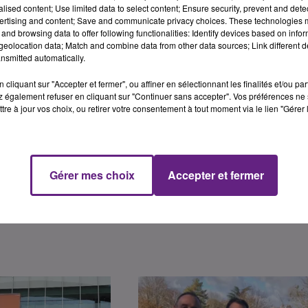
alised content; Use limited data to select content; Ensure security, prevent and detect
ertising and content; Save and communicate privacy choices. These technologies
finement, le garage « Nudant automobile » a décidé de
and browsing data to offer following functionalities: Identify devices based on infor
eolocation data; Match and combine data from other data sources; Link different de
Plus question de vendre des voitures, mais l’idée était de
nsmitted automatically.
onnes travaillant pour les services jugés essentiel au
si salariés de commerces alimentaires...). Comment s’est
cliquant sur "Accepter et fermer", ou affiner en sélectionnant les finalités et/ou pa
t les perspectives d’avenir ? Ecoutez ci-dessous l’interview
 également refuser en cliquant sur "Continuer sans accepter". Vos préférences ne 
tre à jour vos choix, ou retirer votre consentement à tout moment via le lien "Gérer 
Gérer mes choix
Accepter et fermer