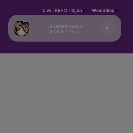
Live :
K6 FM - Dijon
Webradios
La Recette (2026)
JECK & CARLA