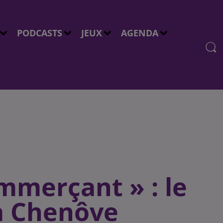
PODCASTS
JEUX
AGENDA
mmerçant » : le
à Chenôve