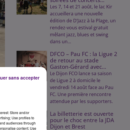
Les 7, 14 et 21 août, le lac Kir
accueillera une nouvelle
édition de D’Jazz à la Plage, un
rendez-vous estival gratuit
mêlant jazz, blues et swing
dans un...
DFCO – Pau FC : la Ligue 2
de retour au stade
Gaston-Gérard avec...
Le Dijon FCO lance sa saison
uer sans accepter
de Ligue 2 à domicile le
vendredi 14 août face au Pau
FC. Une première rencontre
attendue par les supporters.
erest: Store and/or
La billetterie est ouverte
tising; Use profiles to
pour le choc entre la JDA
tand audiences through
Dijon et Brest
personalise content; Use