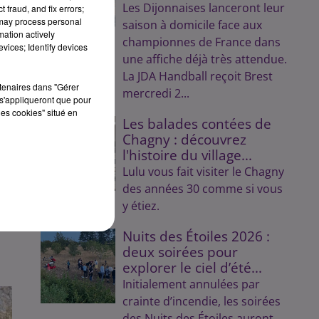
Les Dijonnaises lanceront leur
 fraud, and fix errors;
 may process personal
saison à domicile face aux
mation actively
championnes de France dans
vices; Identify devices
une affiche déjà très attendue.
La JDA Handball reçoit Brest
rtenaires dans "Gérer
mercredi 2...
s'appliqueront que pour
les cookies" situé en
Les balades contées de
Chagny : découvrez
l'histoire du village...
Lulu vous fait visiter le Chagny
des années 30 comme si vous
y étiez.
Nuits des Étoiles 2026 :
deux soirées pour
explorer le ciel d’été...
Initialement annulées par
crainte d’incendie, les soirées
des Nuits des Étoiles auront