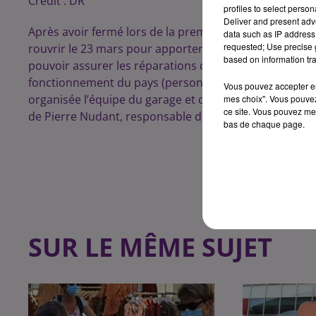
Crédit :
DR
profiles to select person
Deliver and present adv
Après avoir fermé lors de la première semaine de con
data such as IP address 
requested; Use precise g
rouvrir le 23 mars pour apporter un service minimum. 
based on information tra
pouvoir assurer les réparations des véhicules des pers
fonctionnement du pays (personnel soignant, mais aus
Vous pouvez accepter en 
organisée l’équipe du garage et quelles sont maintenan
mes choix". Vous pouvez
ce site. Vous pouvez met
de Pierre Nudant, responsable du garage :
bas de chaque page.
SUR LE MÊME SUJET