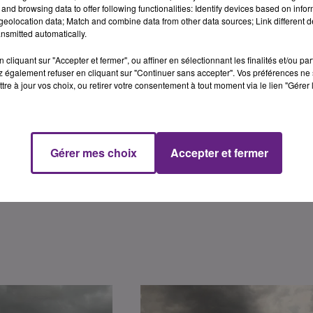
and browsing data to offer following functionalities: Identify devices based on infor
tendues la nuit prochaine et demain autours de Dijon. Ces
eolocation data; Match and combine data from other data sources; Link different de
ortes chutes de pluie pendant la nuit puis d’une alternan
nsmitted automatically.
rdi. Météo France nous annonce un temps plus calme à parti
cliquant sur "Accepter et fermer", ou affiner en sélectionnant les finalités et/ou pa
 également refuser en cliquant sur "Continuer sans accepter". Vos préférences ne 
core très doux ce lundi, le mercure devrait baisser à parti
tre à jour vos choix, ou retirer votre consentement à tout moment via le lien "Gérer 
es valeurs de saison en fin de semaine. De 15 degrés ce lun
tin sur l’agglomération dijonnaise.
Gérer mes choix
Accepter et fermer