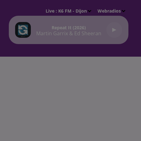
Live :
K6 FM - Dijon
Webradios
Repeat It (2026)
Martin Garrix & Ed Sheeran