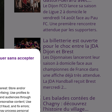
Le Dijon FCO lance sa saison
de Ligue 2 à domicile le
vendredi 14 août face au Pau
FC. Une première rencontre
attendue par les supporters.
La billetterie est ouverte
pour le choc entre la JDA
Dijon et Brest
Les Dijonnaises lanceront leur
uer sans accepter
saison à domicile face aux
championnes de France dans
une affiche déjà très attendue.
La JDA Handball reçoit Brest
mercredi 2...
erest: Store and/or
tising; Use profiles to
tand audiences through
Les balades contées de
personalise content; Use
Chagny : découvrez
 fraud, and fix errors;
l'histoire du village...
 may process personal