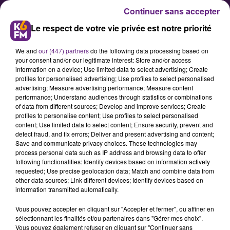
Continuer sans accepter
Le respect de votre vie privée est notre priorité
We and
our (447) partners
do the following data processing based on
your consent and/or our legitimate interest: Store and/or access
information on a device; Use limited data to select advertising; Create
profiles for personalised advertising; Use profiles to select personalised
advertising; Measure advertising performance; Measure content
performance; Understand audiences through statistics or combinations
of data from different sources; Develop and improve services; Create
Olivier Caracotch (procureur de
profiles to personalise content; Use profiles to select personalised
la République de Dijon) : «
content; Use limited data to select content; Ensure security, prevent and
detect fraud, and fix errors; Deliver and present advertising and content;
Procureur, le plus beau métier
Save and communicate privacy choices. These technologies may
du monde
process personal data such as IP address and browsing data to offer
following functionalities: Identify devices based on information actively
requested; Use precise geolocation data; Match and combine data from
other data sources; Link different devices; Identify devices based on
information transmitted automatically.
Vous pouvez accepter en cliquant sur "Accepter et fermer", ou affiner en
sélectionnant les finalités et/ou partenaires dans "Gérer mes choix".
Vous pouvez également refuser en cliquant sur "Continuer sans