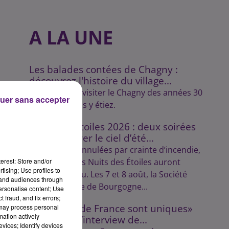
A LA UNE
Les balades contées de Chagny :
découvrez l'histoire du village...
Lulu vous fait visiter le Chagny des années 30
uer sans accepter
comme si vous y étiez.
Nuits des Étoiles 2026 : deux soirées
pour explorer le ciel d’été...
Initialement annulées par crainte d’incendie,
erest: Store and/or
les soirées des Nuits des Étoiles auront
tising; Use profiles to
finalement lieu. Les 7 et 8 août, la Société
tand audiences through
Astronomique de Bourgogne...
personalise content; Use
 fraud, and fix errors;
«Les Tours de France sont uniques»
 may process personal
mation actively
découvrez l’interview de...
vices; Identify devices