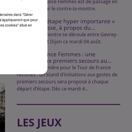
Le Tour de France Femmes est de passage en
Côte-d'Or pour le contre-la-montre.
sec
rtenaires dans "Gérer
s'appliqueront que pour
« C’est une étape hyper importante »
les cookies" situé en
Marion Rousse, à propos du...
Le contre-la-montre se déroule entre Gevrey-
Chambertin et Dijon ce mardi 04 août.
Tour de France Femmes : une
initiation aux premiers secours au...
C’est une première pour le Tour de France
Femmes : un stand d’initiations aux gestes de
premiers secours sera proposé à chaque
départ d’étape. Dès ce mardi 4...
LES JEUX