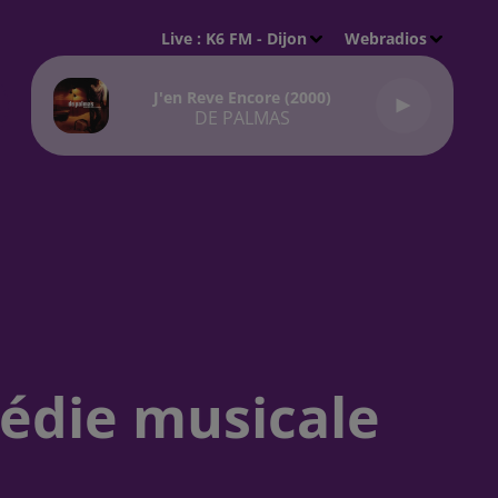
Live :
K6 FM - Dijon
Webradios
J'en Reve Encore (2000)
DE PALMAS
médie musicale