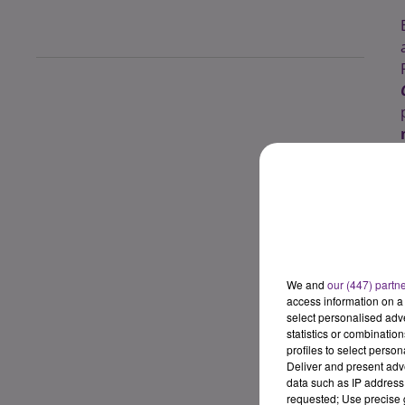
l
We and
our (447) partn
access information on a 
select personalised ad
statistics or combinatio
profiles to select person
Deliver and present adv
data such as IP address 
requested; Use precise g