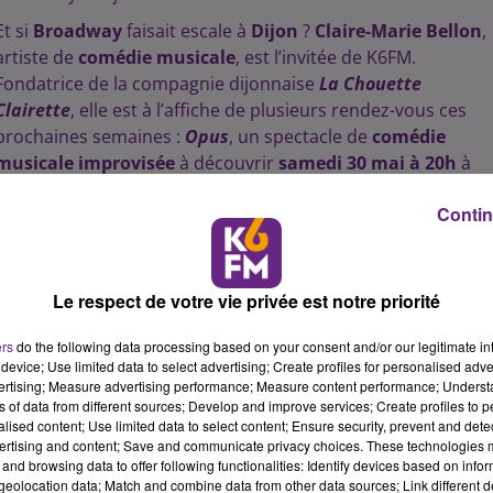
Et si
Broadway
faisait escale à
Dijon
?
Claire-Marie Bellon
,
artiste de
comédie musicale
, est l’invitée de K6FM.
Fondatrice de la compagnie dijonnaise
La Chouette
Clairette
, elle est à l’affiche de plusieurs rendez-vous ces
prochaines semaines :
Opus
, un spectacle de
comédie
musicale improvisée
à découvrir
samedi 30 mai à 20h
à
’
Escale
de
Talant
. Puis
Hôtel Broadway
et
À la recherche
Contin
de Peter Pan
, les représentations de fin d’année des
ateliers enfants et adultes
, les
26 et 27 juin à 18h30 et
20h30
au
Théâtre des Feuillants
à
Dijon
.
Le respect de votre vie privée est notre priorité
À notre micro, cette
artiste passionnée
nous ouvre les
coulisses de son univers entre
chant, théâtre et
ers
do the following data processing based on your consent and/or our legitimate int
transmission
, et partage sa vision d’un
spectacle vivant
device; Use limited data to select advertising; Create profiles for personalised adver
plus que jamais tourné vers l’
émotion
… avec la promesse
vertising; Measure advertising performance; Measure content performance; Unders
ns of data from different sources; Develop and improve services; Create profiles to 
de rire, de vibrer et peut-être même de verser une petite
alised content; Use limited data to select content; Ensure security, prevent and detect
larme.
ertising and content; Save and communicate privacy choices. These technologies
and browsing data to offer following functionalities: Identify devices based on infor
eolocation data; Match and combine data from other data sources; Link different de