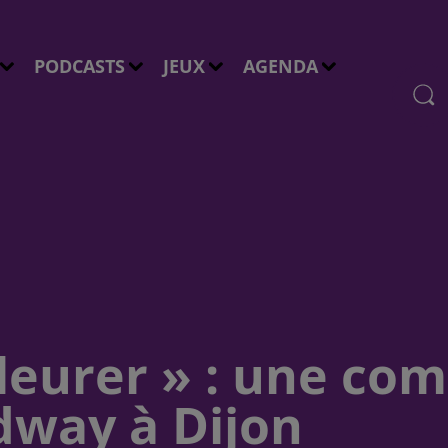
PODCASTS
JEUX
AGENDA
pleurer » : une co
dway à Dijon