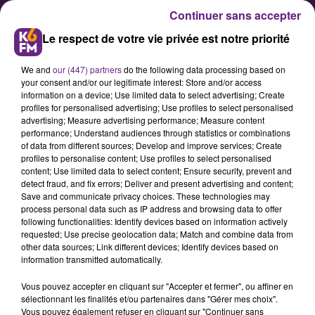
Continuer sans accepter
Le respect de votre vie privée est notre priorité
We and
our (447) partners
do the following data processing based on
your consent and/or our legitimate interest: Store and/or access
information on a device; Use limited data to select advertising; Create
profiles for personalised advertising; Use profiles to select personalised
advertising; Measure advertising performance; Measure content
Pas de bus ni de tramway à la
performance; Understand audiences through statistics or combinations
of data from different sources; Develop and improve services; Create
station République
profiles to personalise content; Use profiles to select personalised
content; Use limited data to select content; Ensure security, prevent and
detect fraud, and fix errors; Deliver and present advertising and content;
En raison d’une manifestation, le
Save and communicate privacy choices. These technologies may
process personal data such as IP address and browsing data to offer
trafic est très perturbé ce mardi
following functionalities: Identify devices based on information actively
après-midi sur la ligne du tramway
requested; Use precise geolocation data; Match and combine data from
other data sources; Link different devices; Identify devices based on
T1, et sur les lignes de bus qui
information transmitted automatically.
passent par la place de la
Vous pouvez accepter en cliquant sur "Accepter et fermer", ou affiner en
République, à Dijon.
sélectionnant les finalités et/ou partenaires dans "Gérer mes choix".
Vous pouvez également refuser en cliquant sur "Continuer sans