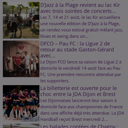
D’Jazz à la Plage revient au lac Kir
avec trois soirées de concerts...
Les 7, 14 et 21 août, le lac Kir accueillera
une nouvelle édition de D’Jazz à la Plage,
un rendez-vous estival gratuit mêlant jazz,
blues et swing dans un...
DFCO – Pau FC : la Ligue 2 de
retour au stade Gaston-Gérard
avec...
Le Dijon FCO lance sa saison de Ligue 2 à
domicile le vendredi 14 août face au Pau
FC. Une première rencontre attendue par
les supporters.
La billetterie est ouverte pour le
choc entre la JDA Dijon et Brest
Les Dijonnaises lanceront leur saison à
domicile face aux championnes de France
dans une affiche déjà très attendue. La JDA
Handball reçoit Brest mercredi 2...
Les balades contées de Chagny :