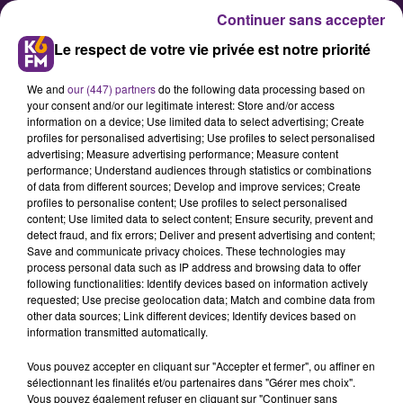
Continuer sans accepter
Le respect de votre vie privée est notre priorité
We and
our (447) partners
do the following data processing based on
your consent and/or our legitimate interest: Store and/or access
information on a device; Use limited data to select advertising; Create
profiles for personalised advertising; Use profiles to select personalised
advertising; Measure advertising performance; Measure content
Pass sanitaire : interdiction de
performance; Understand audiences through statistics or combinations
of data from different sources; Develop and improve services; Create
manifester dans certaines rues
profiles to personalise content; Use profiles to select personalised
du centre-ville
content; Use limited data to select content; Ensure security, prevent and
detect fraud, and fix errors; Deliver and present advertising and content;
Save and communicate privacy choices. These technologies may
process personal data such as IP address and browsing data to offer
Depuis quelques semaines, la
following functionalities: Identify devices based on information actively
préfecture de Côte d’Or interdit les
requested; Use precise geolocation data; Match and combine data from
other data sources; Link different devices; Identify devices based on
manifestations dans certaines
information transmitted automatically.
voies du centre-ville. C’est encore le
Vous pouvez accepter en cliquant sur "Accepter et fermer", ou affiner en
cas pour ce samedi 21 août.
sélectionnant les finalités et/ou partenaires dans "Gérer mes choix".
Vous pouvez également refuser en cliquant sur "Continuer sans