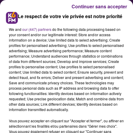
Continuer sans accepter
Le respect de votre vie privée est notre priorité
We and
our (447) partners
do the following data processing based on
your consent and/or our legitimate interest: Store and/or access
information on a device; Use limited data to select advertising; Create
profiles for personalised advertising; Use profiles to select personalised
advertising; Measure advertising performance; Measure content
performance; Understand audiences through statistics or combinations
of data from different sources; Develop and improve services; Create
Quel bilan pour la saison
profiles to personalise content; Use profiles to select personalised
touristique estivale en
content; Use limited data to select content; Ensure security, prevent and
detect fraud, and fix errors; Deliver and present advertising and content;
Bourgogne-Franche-Comté ?
Save and communicate privacy choices. These technologies may
process personal data such as IP address and browsing data to offer
following functionalities: Identify devices based on information actively
requested; Use precise geolocation data; Match and combine data from
other data sources; Link different devices; Identify devices based on
information transmitted automatically.
Vous pouvez accepter en cliquant sur "Accepter et fermer", ou affiner en
sélectionnant les finalités et/ou partenaires dans "Gérer mes choix".
Vous pouvez également refuser en cliquant sur "Continuer sans