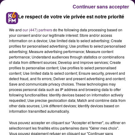
Continuer sans accepter
Le respect de votre vie privée est notre priorité
We and
our (447) partners
do the following data processing based on
your consent and/or our legitimate interest: Store and/or access
information on a device; Use limited data to select advertising; Create
profiles for personalised advertising; Use profiles to select personalised
advertising; Measure advertising performance; Measure content
Retour sur l’extension de l’unité
performance; Understand audiences through statistics or combinations
of data from different sources; Develop and improve services; Create
de soins intensifs neuro-
profiles to personalise content; Use profiles to select personalised
vasculaires du CHU
content; Use limited data to select content; Ensure security, prevent and
detect fraud, and fix errors; Deliver and present advertising and content;
Save and communicate privacy choices. These technologies may
process personal data such as IP address and browsing data to offer
La direction du CHU de Dijon a
following functionalities: Identify devices based on information actively
inauguré la semaine dernière
requested; Use precise geolocation data; Match and combine data from
other data sources; Link different devices; Identify devices based on
l’extension de l’unité de soins
information transmitted automatically.
intensifs neuro-vasculaires et le
Vous pouvez accepter en cliquant sur "Accepter et fermer", ou affiner en
nouvel hôpital de jour de
sélectionnant les finalités et/ou partenaires dans "Gérer mes choix".
neurologie spécialisé dans les
Vous pouvez également refuser en cliquant sur "Continuer sans