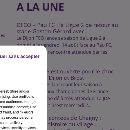
A LA UNE
DFCO – Pau FC : la Ligue 2 de retour au
stade Gaston-Gérard avec...
sec
Le Dijon FCO lance sa saison de Ligue 2 à
domicile le vendredi 14 août face au Pau FC.
Une première rencontre attendue par les
uer sans accepter
supporters.
La billetterie est ouverte pour le choc
entre la JDA Dijon et Brest
Les Dijonnaises lanceront leur saison à
domicile face aux championnes de France
erest: Store and/or
tising; Use profiles to
dans une affiche déjà très attendue. La JDA
tand audiences through
Handball reçoit Brest mercredi 2...
personalise content; Use
 fraud, and fix errors;
Les balades contées de Chagny :
 may process personal
mation actively
découvrez l'histoire du village...
vices; Identify devices