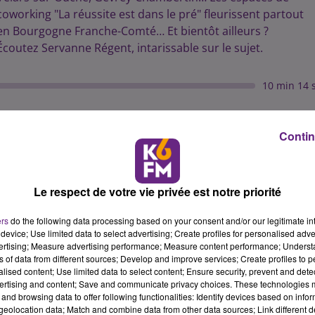
coworking "La réussite est dans le pré" fleurissent partout
en Bourgogne Franche-Comté… Et bientôt ailleurs ?
Écoutez Servanne Régent, intarissable sur le sujet.
10 min 14 
Contin
Le respect de votre vie privée est notre priorité
ers
do the following data processing based on your consent and/or our legitimate int
device; Use limited data to select advertising; Create profiles for personalised adver
vertising; Measure advertising performance; Measure content performance; Unders
ns of data from different sources; Develop and improve services; Create profiles to 
alised content; Use limited data to select content; Ensure security, prevent and detect
ertising and content; Save and communicate privacy choices. These technologies
and browsing data to offer following functionalities: Identify devices based on infor
eolocation data; Match and combine data from other data sources; Link different de