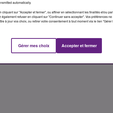
nsmitted automatically.
cliquant sur "Accepter et fermer", ou affiner en sélectionnant les finalités et/ou pa
 également refuser en cliquant sur "Continuer sans accepter". Vos préférences ne 
tre à jour vos choix, ou retirer votre consentement à tout moment via le lien "Gérer 
9 janvier 2026
USIN, SENIOR
LUC MUGNIER, PAYSAGES
E
2000
Gérer mes choix
Accepter et fermer
AY - K6FM
BOSS OF ZE DAY - K6FM