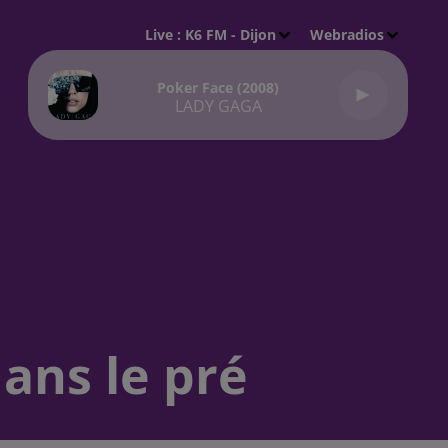
Live :
K6 FM - Dijon
Webradios
Poker Face (2008)
LADY GAGA
ans le pré