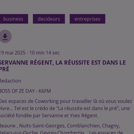
business
decideurs
entreprises
19 mai 2025 - 10 min 14 sec
SERVANNE RÉGENT, LA RÉUSSITE EST DANS LE
PRÉ
Redaction
BOSS OF ZE DAY - K6FM
Des espaces de Coworking pour travailler là où vous voulez
vivre… Tel est le crédo de "La réussite est dans le pré", une
société fondée par Servanne et Yves Régent.
Beaune , Nuits-Saint-Georges, Comblanchien, Chagny,
Velars-sur-Ouche, Gevrey-Chambertin… Les espaces de