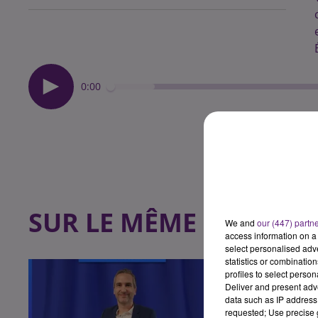
0:00
SUR LE MÊME SUJET
We and
our (447) partn
access information on a 
select personalised ad
statistics or combinatio
profiles to select person
Deliver and present adv
data such as IP address 
requested; Use precise g