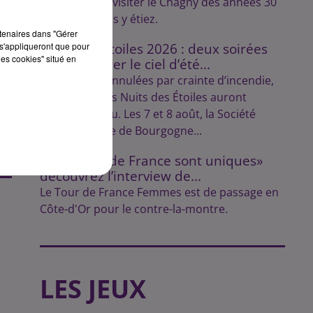
Lulu vous fait visiter le Chagny des années 30
comme si vous y étiez.
rtenaires dans "Gérer
s'appliqueront que pour
Nuits des Étoiles 2026 : deux soirées
les cookies" situé en
pour explorer le ciel d’été...
Initialement annulées par crainte d’incendie,
les soirées des Nuits des Étoiles auront
finalement lieu. Les 7 et 8 août, la Société
Astronomique de Bourgogne...
«Les Tours de France sont uniques»
découvrez l’interview de...
Le Tour de France Femmes est de passage en
Côte-d'Or pour le contre-la-montre.
LES JEUX