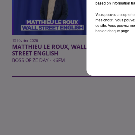
based on information tra
Vous pouvez accepter en 
mes choix". Vous pouvez
ce site. Vous pouvez met
bas de chaque page.
15 février 2026
28 janvier 2026
MATTHIEU LE ROUX, WALL
DANIEL CO
STREET ENGLISH
COMPAGNI
BOSS OF ZE DAY - K6FM
BOSS OF ZE D