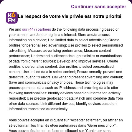
Continuer sans accepter
Le respect de votre vie privée est notre priorité
We and
our (447) partners
do the following data processing based on
your consent and/or our legitimate interest: Store and/or access
information on a device; Use limited data to select advertising; Create
profiles for personalised advertising; Use profiles to select personalised
advertising; Measure advertising performance; Measure content
performance; Understand audiences through statistics or combinations
of data from different sources; Develop and improve services; Create
Showcase K6FM : Christophe
profiles to personalise content; Use profiles to select personalised
Mali va chanter ses nouvelles
content; Use limited data to select content; Ensure security, prevent and
detect fraud, and fix errors; Deliver and present advertising and content;
chansons
Save and communicate privacy choices. These technologies may
process personal data such as IP address and browsing data to offer
following functionalities: Identify devices based on information actively
requested; Use precise geolocation data; Match and combine data from
other data sources; Link different devices; Identify devices based on
information transmitted automatically.
Vous pouvez accepter en cliquant sur "Accepter et fermer", ou affiner en
sélectionnant les finalités et/ou partenaires dans "Gérer mes choix".
Vous pouvez également refuser en cliquant sur "Continuer sans