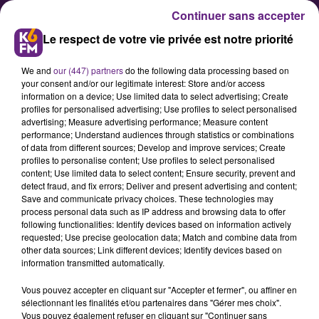
Continuer sans accepter
Le respect de votre vie privée est notre priorité
We and
our (447) partners
do the following data processing based on
your consent and/or our legitimate interest: Store and/or access
information on a device; Use limited data to select advertising; Create
profiles for personalised advertising; Use profiles to select personalised
advertising; Measure advertising performance; Measure content
performance; Understand audiences through statistics or combinations
of data from different sources; Develop and improve services; Create
Travaux pour l’école, pistes
profiles to personalise content; Use profiles to select personalised
cyclables… quels projets à
content; Use limited data to select content; Ensure security, prevent and
detect fraud, and fix errors; Deliver and present advertising and content;
Bretenière ?
Save and communicate privacy choices. These technologies may
process personal data such as IP address and browsing data to offer
following functionalities: Identify devices based on information actively
requested; Use precise geolocation data; Match and combine data from
other data sources; Link different devices; Identify devices based on
information transmitted automatically.
Vous pouvez accepter en cliquant sur "Accepter et fermer", ou affiner en
sélectionnant les finalités et/ou partenaires dans "Gérer mes choix".
Vous pouvez également refuser en cliquant sur "Continuer sans