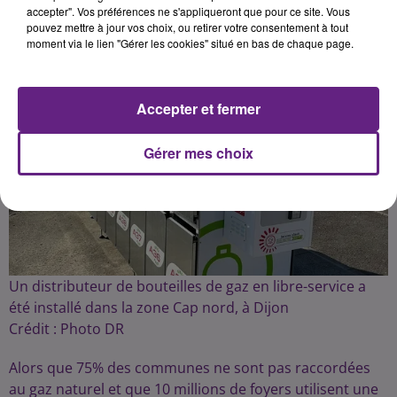
Publié : 5 avril 2025 à 12h30 par la rédac
accepter". Vos préférences ne s'appliqueront que pour ce site. Vous
pouvez mettre à jour vos choix, ou retirer votre consentement à tout
moment via le lien "Gérer les cookies" situé en bas de chaque page.
Accepter et fermer
Gérer mes choix
Un distributeur de bouteilles de gaz en libre-service a
été installé dans la zone Cap nord, à Dijon
Crédit :
Photo DR
Alors que 75% des communes ne sont pas raccordées
au gaz naturel et que 10 millions de foyers utilisent une