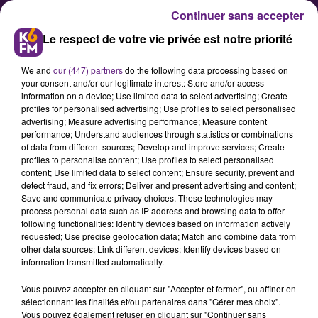
Continuer sans accepter
Le respect de votre vie privée est notre priorité
We and
our (447) partners
do the following data processing based on
your consent and/or our legitimate interest: Store and/or access
information on a device; Use limited data to select advertising; Create
profiles for personalised advertising; Use profiles to select personalised
advertising; Measure advertising performance; Measure content
Un nouveau distributeur de
performance; Understand audiences through statistics or combinations
of data from different sources; Develop and improve services; Create
bouteilles de gaz à Dijon
profiles to personalise content; Use profiles to select personalised
content; Use limited data to select content; Ensure security, prevent and
detect fraud, and fix errors; Deliver and present advertising and content;
Un distributeur automatique de
Save and communicate privacy choices. These technologies may
process personal data such as IP address and browsing data to offer
bouteilles de gaz en libre-service
following functionalities: Identify devices based on information actively
24h/24 et 7j/7 a été installé dans la
requested; Use precise geolocation data; Match and combine data from
other data sources; Link different devices; Identify devices based on
zone d’activité Cap nord, sur le
information transmitted automatically.
parking du Leclerc.
Vous pouvez accepter en cliquant sur "Accepter et fermer", ou affiner en
sélectionnant les finalités et/ou partenaires dans "Gérer mes choix".
Vous pouvez également refuser en cliquant sur "Continuer sans