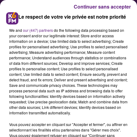
Continuer sans accepter
Le respect de votre vie privée est notre priorité
We and
our (447) partners
do the following data processing based on
your consent and/or our legitimate interest: Store and/or access
information on a device; Use limited data to select advertising; Create
profiles for personalised advertising; Use profiles to select personalised
advertising; Measure advertising performance; Measure content
Une campagne de
performance; Understand audiences through statistics or combinations
of data from different sources; Develop and improve services; Create
communication décalée pour le
profiles to personalise content; Use profiles to select personalised
parc national de forêts
content; Use limited data to select content; Ensure security, prevent and
detect fraud, and fix errors; Deliver and present advertising and content;
Save and communicate privacy choices. These technologies may
process personal data such as IP address and browsing data to offer
Pour se faire connaitre en cet été
following functionalities: Identify devices based on information actively
2022, les dirigeants du parc
requested; Use precise geolocation data; Match and combine data from
other data sources; Link different devices; Identify devices based on
national de forêts, situé en haute
information transmitted automatically.
Côte d’Or et créé il y a deux ans, ont
Vous pouvez accepter en cliquant sur "Accepter et fermer", ou affiner en
opté pour une campagne de
sélectionnant les finalités et/ou partenaires dans "Gérer mes choix".
communication décalée.
Vous pouvez également refuser en cliquant sur "Continuer sans