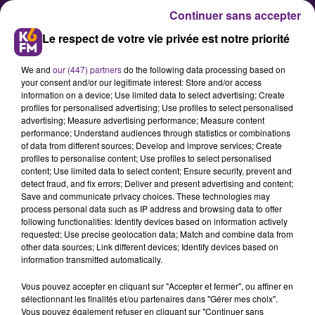
Continuer sans accepter
Le respect de votre vie privée est notre priorité
We and
our (447) partners
do the following data processing based on
your consent and/or our legitimate interest: Store and/or access
information on a device; Use limited data to select advertising; Create
profiles for personalised advertising; Use profiles to select personalised
advertising; Measure advertising performance; Measure content
performance; Understand audiences through statistics or combinations
of data from different sources; Develop and improve services; Create
Vélo&Co, le nouveau salon dédié
profiles to personalise content; Use profiles to select personalised
au vélo
content; Use limited data to select content; Ensure security, prevent and
detect fraud, and fix errors; Deliver and present advertising and content;
Save and communicate privacy choices. These technologies may
process personal data such as IP address and browsing data to offer
following functionalities: Identify devices based on information actively
requested; Use precise geolocation data; Match and combine data from
other data sources; Link different devices; Identify devices based on
information transmitted automatically.
Vous pouvez accepter en cliquant sur "Accepter et fermer", ou affiner en
sélectionnant les finalités et/ou partenaires dans "Gérer mes choix".
Vous pouvez également refuser en cliquant sur "Continuer sans