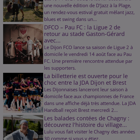
une nouvelle édition de D’Jazz à la Plage,
un rendez-vous estival gratuit mêlant jazz,
blues et swing dans un...
DFCO – Pau FC : la Ligue 2 de
retour au stade Gaston-Gérard
avec...
Le Dijon FCO lance sa saison de Ligue 2 à
domicile le vendredi 14 août face au Pau
FC. Une première rencontre attendue par
les supporters.
La billetterie est ouverte pour le
choc entre la JDA Dijon et Brest
Les Dijonnaises lanceront leur saison à
domicile face aux championnes de France
dans une affiche déjà très attendue. La JDA
Handball reçoit Brest mercredi 2...
Les balades contées de Chagny :
découvrez l'histoire du village...
Lulu vous fait visiter le Chagny des années
30 comme si vous y étiez.