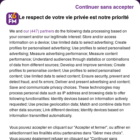
Continuer sans accepter
Le respect de votre vie privée est notre priorité
We and
our (447) partners
do the following data processing based on
your consent and/or our legitimate interest: Store and/or access
information on a device; Use limited data to select advertising; Create
profiles for personalised advertising; Use profiles to select personalised
advertising; Measure advertising performance; Measure content
Venez échanger avec des
performance; Understand audiences through statistics or combinations
of data from different sources; Develop and improve services; Create
chercheurs de l’université de
profiles to personalise content; Use profiles to select personalised
Bourgogne
content; Use limited data to select content; Ensure security, prevent and
detect fraud, and fix errors; Deliver and present advertising and content;
Save and communicate privacy choices. These technologies may
process personal data such as IP address and browsing data to offer
Une rencontre ouverte à tous sera
following functionalities: Identify devices based on information actively
organisée le dimanche 3 décembre
requested; Use precise geolocation data; Match and combine data from
other data sources; Link different devices; Identify devices based on
au centre des sciences du goût et
information transmitted automatically.
de l’alimentation de Dijon avec une
Vous pouvez accepter en cliquant sur "Accepter et fermer", ou affiner en
douzaine de chercheuses et de
sélectionnant les finalités et/ou partenaires dans "Gérer mes choix".
chercheurs de l’université de
Vous pouvez également refuser en cliquant sur "Continuer sans