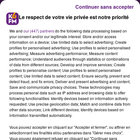
Continuer sans accepter
Le respect de votre vie privée est notre priorité
We and
our (447) partners
do the following data processing based on
your consent and/or our legitimate interest: Store and/or access
information on a device; Use limited data to select advertising; Create
profiles for personalised advertising; Use profiles to select personalised
advertising; Measure advertising performance; Measure content
Waly Diouf, nouveau défenseur
performance; Understand audiences through statistics or combinations
of data from different sources; Develop and improve services; Create
du DFCO
profiles to personalise content; Use profiles to select personalised
content; Use limited data to select content; Ensure security, prevent and
detect fraud, and fix errors; Deliver and present advertising and content;
À la recherche d'un défenseur axial
Save and communicate privacy choices. These technologies may
process personal data such as IP address and browsing data to offer
droit, le Dijon Football Côte-d'Or
following functionalities: Identify devices based on information actively
(DFCO) est heureux d'annoncer
requested; Use precise geolocation data; Match and combine data from
other data sources; Link different devices; Identify devices based on
l'arrivée de Waly Diouf pour une
information transmitted automatically.
saison.
Vous pouvez accepter en cliquant sur "Accepter et fermer", ou affiner en
sélectionnant les finalités et/ou partenaires dans "Gérer mes choix".
Vous pouvez également refuser en cliquant sur "Continuer sans