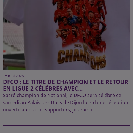
15 mai 2026
DFCO : LE TITRE DE CHAMPION ET LE RETOUR
EN LIGUE 2 CÉLÉBRÉS AVEC...
Sacré champion de National, le DFCO sera célébré ce
samedi au Palais des Ducs de Dijon lors d’une réception
ouverte au public. Supporters, joueurs et...