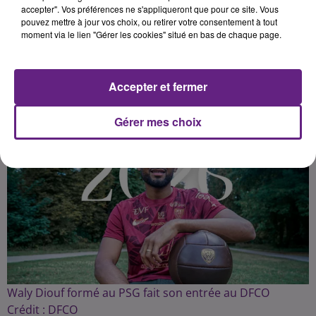
Publié : 30 juillet 2025 à 12h00 par
accepter". Vos préférences ne s'appliqueront que pour ce site. Vous
pouvez mettre à jour vos choix, ou retirer votre consentement à tout
Léon Charpenay
-
Redacteur Web
moment via le lien "Gérer les cookies" situé en bas de chaque page.
Pigiste
Accepter et fermer
Gérer mes choix
Waly Diouf formé au PSG fait son entrée au DFCO
Crédit :
DFCO