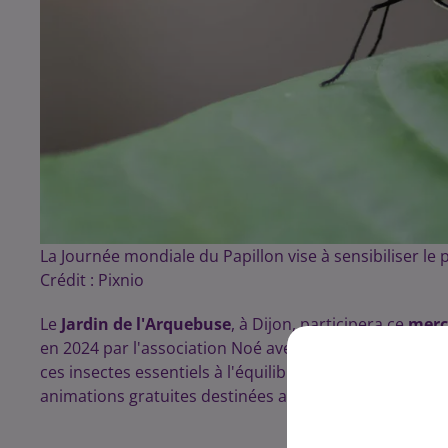
La Journée mondiale du Papillon vise à sensibiliser le p
Crédit :
Pixnio
Le
Jardin de l'Arquebuse
, à Dijon, participera ce
mercr
en 2024 par l'association Noé avec le soutien de l'Offi
ces insectes essentiels à l'équilibre des
écosystèmes
.
animations gratuites destinées aux familles.