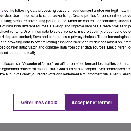
 PAPILLONS
ers
do the following data processing based on your consent and/or our legitimate int
apillon a pour objectif de
sensibiliser le public au rôle
device; Use limited data to select advertising; Create profiles for personalised adver
vertising; Measure advertising performance; Measure content performance; Unders
ont considérés comme de véritables indicateurs de la santé d
ns of data from different sources; Develop and improve services; Create profiles to 
parition des habitats, de la pollution, de l'utilisation des
alised content; Use limited data to select content; Ensure security, prevent and detect
ertising and content; Save and communicate privacy choices. These technologies
and browsing data to offer following functionalities: Identify devices based on infor
lébrer les
20 ans du programme de sciences participative
eolocation data; Match and combine data from other data sources; Link different de
nsmitted automatically.
uer à l'observation de ces espèces dans toute la France.
cliquant sur "Accepter et fermer", ou affiner en sélectionnant les finalités et/ou pa
 également refuser en cliquant sur "Continuer sans accepter". Vos préférences ne 
DE L'ARQUEBUSE
tre à jour vos choix, ou retirer votre consentement à tout moment via le lien "Gérer 
 avec trois animations accessibles gratuitement,
sur
liens étroits qui unissent les fleurs et leurs pollinisateurs lor
Gérer mes choix
Accepter et fermer
ebuse. Intitulée
« Plantes & pollinisateurs : une histoire
permettra d'observer la biodiversité du jardin sous un nouve