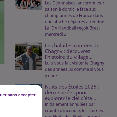
Les Dijonnaises lanceront leur
saison à domicile face aux
championnes de France dans
une affiche déjà très attendue.
La JDA Handball reçoit Brest
mercredi 2...
Les balades contées de
Chagny : découvrez
l'histoire du village...
Lulu vous fait visiter le Chagny
des années 30 comme si vous
y étiez.
Nuits des Étoiles 2026 :
deux soirées pour
uer sans accepter
rs
explorer le ciel d’été...
Initialement annulées par
crainte d’incendie, les soirées
des Nuits des Étoiles auront