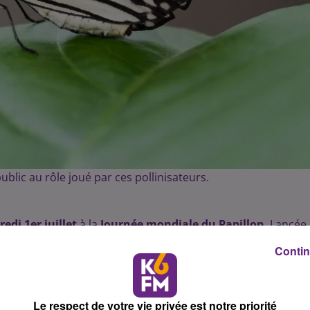
ublic au rôle joué par ces pollinisateurs.
edi 1er juillet
à la
Journée mondiale du Papillon
. Lancée
ce français de la biodiversité, cette journée met à l'honneur
Contin
 Pour l'occasion, les équipes municipales proposent plusieu
Le respect de votre vie privée est notre priorité