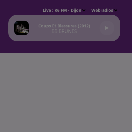
Live :
K6 FM - Dijon
Webradios
Coups Et Blessures (2012)
BB BRUNES