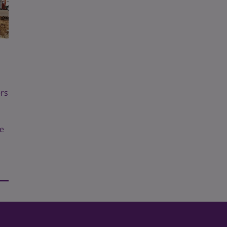
ers
re