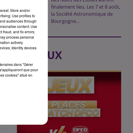
finalement lieu. Les 7 et 8 août,
erest: Store and/or
la Société Astronomique de
tising; Use profiles to
Bourgogne...
tand audiences through
es
personalise content; Use
 fraud, and fix errors;
 may process personal
mation actively
s
vices; Identify devices
LES JEUX
rtenaires dans "Gérer
s'appliqueront que pour
les cookies" situé en
s
l