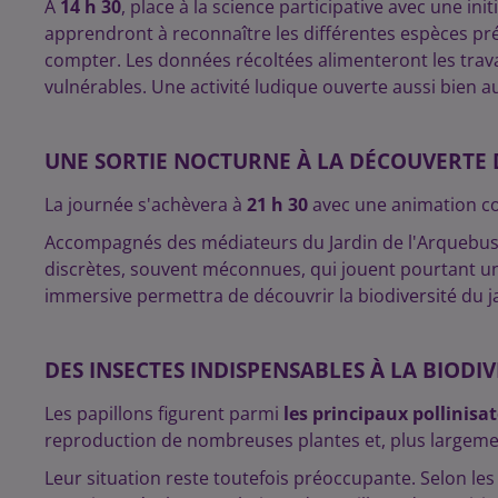
À
14 h 30
, place à la science participative avec une init
apprendront à reconnaître les différentes espèces prés
compter. Les données récoltées alimenteront les trav
vulnérables. Une activité ludique ouverte aussi bien a
UNE SORTIE NOCTURNE À LA DÉCOUVERTE 
La journée s'achèvera à
21 h 30
avec une animation co
Accompagnés des médiateurs du Jardin de l'Arquebuse, 
discrètes, souvent méconnues, qui jouent pourtant un 
immersive permettra de découvrir la biodiversité du ja
DES INSECTES INDISPENSABLES À LA BIODIV
Les papillons figurent parmi
les principaux pollinisa
reproduction de nombreuses plantes et, plus largemen
Leur situation reste toutefois préoccupante. Selon le