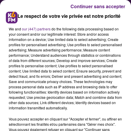
Continuer sans accepter
Le respect de votre vie privée est notre priorité
We and
our (447) partners
do the following data processing based on
your consent and/or our legitimate interest: Store and/or access
information on a device; Use limited data to select advertising; Create
profiles for personalised advertising; Use profiles to select personalised
advertising; Measure advertising performance; Measure content
performance; Understand audiences through statistics or combinations
of data from different sources; Develop and improve services; Create
C'est parti pour le Refugee Food
profiles to personalise content; Use profiles to select personalised
Festival de Dijon !
content; Use limited data to select content; Ensure security, prevent and
detect fraud, and fix errors; Deliver and present advertising and content;
Save and communicate privacy choices. These technologies may
process personal data such as IP address and browsing data to offer
following functionalities: Identify devices based on information actively
requested; Use precise geolocation data; Match and combine data from
other data sources; Link different devices; Identify devices based on
information transmitted automatically.
Vous pouvez accepter en cliquant sur "Accepter et fermer", ou affiner en
sélectionnant les finalités et/ou partenaires dans "Gérer mes choix".
Vous pouvez également refuser en cliquant sur "Continuer sans