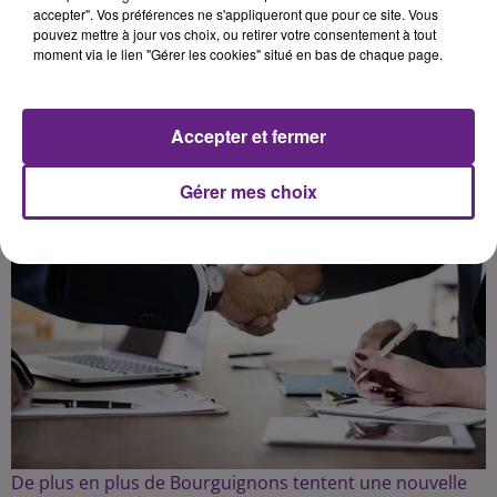
confronter à un nouveau défi.
accepter". Vos préférences ne s'appliqueront que pour ce site. Vous
pouvez mettre à jour vos choix, ou retirer votre consentement à tout
moment via le lien "Gérer les cookies" situé en bas de chaque page.
Publié : 12 octobre 2021 à 8h50 par la rédaction Aubry
Accepter et fermer
Gérer mes choix
De plus en plus de Bourguignons tentent une nouvelle