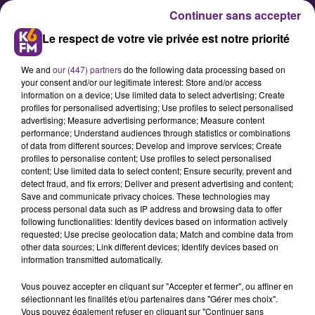
Continuer sans accepter
Le respect de votre vie privée est notre priorité
We and
our (447) partners
do the following data processing based on
your consent and/or our legitimate interest: Store and/or access
information on a device; Use limited data to select advertising; Create
profiles for personalised advertising; Use profiles to select personalised
advertising; Measure advertising performance; Measure content
De plus en plus de Bourguignons
performance; Understand audiences through statistics or combinations
of data from different sources; Develop and improve services; Create
tentent une nouvelle aventure
profiles to personalise content; Use profiles to select personalised
professionnelle
content; Use limited data to select content; Ensure security, prevent and
detect fraud, and fix errors; Deliver and present advertising and content;
Save and communicate privacy choices. These technologies may
process personal data such as IP address and browsing data to offer
Une étude IFOP / réseau EVA révèle
following functionalities: Identify devices based on information actively
que de plus en plus de salariés de
requested; Use precise geolocation data; Match and combine data from
other data sources; Link different devices; Identify devices based on
Bourgogne-Franche-Comté tentent
information transmitted automatically.
une nouvelle aventure
Vous pouvez accepter en cliquant sur "Accepter et fermer", ou affiner en
professionnelle pour faire
sélectionnant les finalités et/ou partenaires dans "Gérer mes choix".
progresser leur rémunération ou se
Vous pouvez également refuser en cliquant sur "Continuer sans