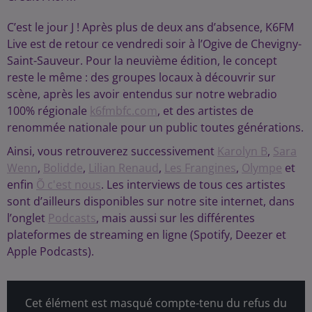
C’est le jour J ! Après plus de deux ans d’absence, K6FM
Live est de retour ce vendredi soir à l’Ogive de Chevigny-
Saint-Sauveur. Pour la neuvième édition, le concept
reste le même : des groupes locaux à découvrir sur
scène, après les avoir entendus sur notre webradio
100% régionale
k6fmbfc.com
, et des artistes de
renommée nationale pour un public toutes générations.
Ainsi, vous retrouverez successivement
Karolyn B
,
Sara
Wenn
,
Bolidde
,
Lilian Renaud
,
Les Frangines
,
Olympe
et
enfin
Õ c'est nous
. Les interviews de tous ces artistes
sont d’ailleurs disponibles sur notre site internet, dans
l’onglet
Podcasts
, mais aussi sur les différentes
plateformes de streaming en ligne (Spotify, Deezer et
Apple Podcasts).
Cet élément est masqué compte-tenu du refus du