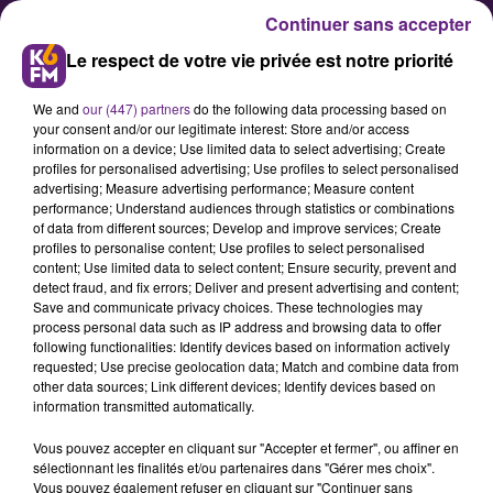
Continuer sans accepter
Le respect de votre vie privée est notre priorité
We and
our (447) partners
do the following data processing based on
your consent and/or our legitimate interest: Store and/or access
information on a device; Use limited data to select advertising; Create
profiles for personalised advertising; Use profiles to select personalised
advertising; Measure advertising performance; Measure content
K6FM Live, c’est ce vendredi soir
performance; Understand audiences through statistics or combinations
of data from different sources; Develop and improve services; Create
à Chevigny-Saint-Sauveur
profiles to personalise content; Use profiles to select personalised
content; Use limited data to select content; Ensure security, prevent and
detect fraud, and fix errors; Deliver and present advertising and content;
L’événement K6FM Live est de
Save and communicate privacy choices. These technologies may
process personal data such as IP address and browsing data to offer
retour ce vendredi soir à l’Ogive de
following functionalities: Identify devices based on information actively
Chevigny-Saint-Sauveur. Artistes
requested; Use precise geolocation data; Match and combine data from
other data sources; Link different devices; Identify devices based on
locaux et nationaux se succèderont
information transmitted automatically.
sur scène pour une soirée qui
Vous pouvez accepter en cliquant sur "Accepter et fermer", ou affiner en
s’annonce festive !
sélectionnant les finalités et/ou partenaires dans "Gérer mes choix".
Vous pouvez également refuser en cliquant sur "Continuer sans