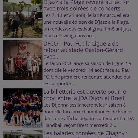
D’Jazz à la Plage revient au lac Kir
avec trois soirées de concerts...
Les 7, 14 et 21 août, le lac Kir accueillera
une nouvelle édition de D’Jazz à la Plage,
un rendez-vous estival gratuit mêlant jazz,
blues et swing dans un...
DFCO – Pau FC : la Ligue 2 de
retour au stade Gaston-Gérard
avec...
Le Dijon FCO lance sa saison de Ligue 2 à
domicile le vendredi 14 août face au Pau
FC. Une première rencontre attendue par
les supporters.
La billetterie est ouverte pour le
choc entre la JDA Dijon et Brest
Les Dijonnaises lanceront leur saison à
domicile face aux championnes de France
dans une affiche déjà très attendue. La JDA
Handball reçoit Brest mercredi 2...
Les balades contées de Chagny :