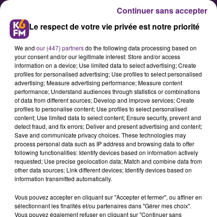
Continuer sans accepter
Le respect de votre vie privée est notre priorité
We and
our (447) partners
do the following data processing based on
your consent and/or our legitimate interest: Store and/or access
information on a device; Use limited data to select advertising; Create
profiles for personalised advertising; Use profiles to select personalised
advertising; Measure advertising performance; Measure content
L'eau du Lac Kir de Dijon est-elle
performance; Understand audiences through statistics or combinations
of data from different sources; Develop and improve services; Create
vraiment mauvaise ?
profiles to personalise content; Use profiles to select personalised
content; Use limited data to select content; Ensure security, prevent and
detect fraud, and fix errors; Deliver and present advertising and content;
Après les cas de maladies signalés
Save and communicate privacy choices. These technologies may
process personal data such as IP address and browsing data to offer
suite au triathlon de Dijon des 25 et
following functionalities: Identify devices based on information actively
26 mai, l’Agence régionale de santé
requested; Use precise geolocation data; Match and combine data from
other data sources; Link different devices; Identify devices based on
de Bourgogne-Franche-Comté a
information transmitted automatically.
annoncé qu’un nouveau
Vous pouvez accepter en cliquant sur "Accepter et fermer", ou affiner en
prélèvement a été effectué en
sélectionnant les finalités et/ou partenaires dans "Gérer mes choix".
début de semaine dans le lac Kir.
Vous pouvez également refuser en cliquant sur "Continuer sans