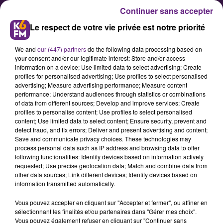
Continuer sans accepter
Le respect de votre vie privée est notre priorité
We and
our (447) partners
do the following data processing based on
your consent and/or our legitimate interest: Store and/or access
information on a device; Use limited data to select advertising; Create
profiles for personalised advertising; Use profiles to select personalised
advertising; Measure advertising performance; Measure content
Le grand théâtre sera ouvert
performance; Understand audiences through statistics or combinations
of data from different sources; Develop and improve services; Create
pour les journées du patrimoine
profiles to personalise content; Use profiles to select personalised
content; Use limited data to select content; Ensure security, prevent and
detect fraud, and fix errors; Deliver and present advertising and content;
Pour les journées du patrimoine, le
Save and communicate privacy choices. These technologies may
process personal data such as IP address and browsing data to offer
17 septembre, l’'équipe de l'opéra
following functionalities: Identify devices based on information actively
de Dijon invitera le public à
requested; Use precise geolocation data; Match and combine data from
other data sources; Link different devices; Identify devices based on
découvrir l’histoire du grand
information transmitted automatically.
théâtre, mais aussi les parties
Vous pouvez accepter en cliquant sur "Accepter et fermer", ou affiner en
rénovées des coulisses.
sélectionnant les finalités et/ou partenaires dans "Gérer mes choix".
Vous pouvez également refuser en cliquant sur "Continuer sans