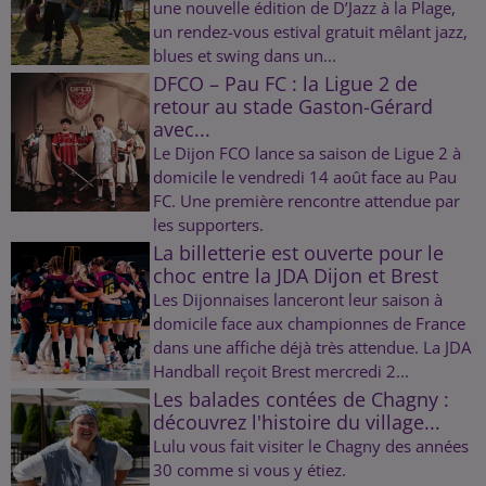
une nouvelle édition de D’Jazz à la Plage,
un rendez-vous estival gratuit mêlant jazz,
blues et swing dans un...
DFCO – Pau FC : la Ligue 2 de
retour au stade Gaston-Gérard
avec...
Le Dijon FCO lance sa saison de Ligue 2 à
domicile le vendredi 14 août face au Pau
FC. Une première rencontre attendue par
les supporters.
La billetterie est ouverte pour le
choc entre la JDA Dijon et Brest
Les Dijonnaises lanceront leur saison à
domicile face aux championnes de France
dans une affiche déjà très attendue. La JDA
Handball reçoit Brest mercredi 2...
Les balades contées de Chagny :
découvrez l'histoire du village...
Lulu vous fait visiter le Chagny des années
30 comme si vous y étiez.