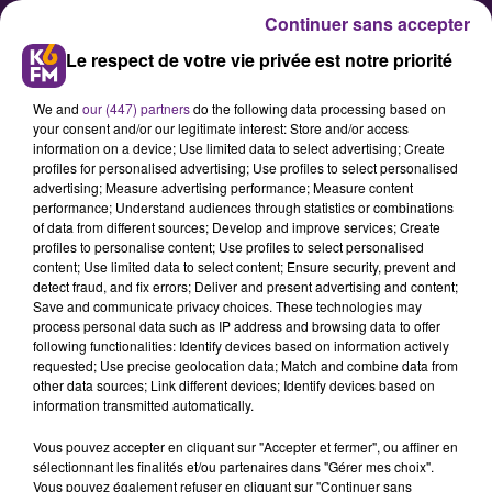
Continuer sans accepter
Le respect de votre vie privée est notre priorité
We and
our (447) partners
do the following data processing based on
your consent and/or our legitimate interest: Store and/or access
information on a device; Use limited data to select advertising; Create
profiles for personalised advertising; Use profiles to select personalised
advertising; Measure advertising performance; Measure content
performance; Understand audiences through statistics or combinations
of data from different sources; Develop and improve services; Create
« La misère du monde » : René
profiles to personalise content; Use profiles to select personalised
Lioret présente son texte
content; Use limited data to select content; Ensure security, prevent and
detect fraud, and fix errors; Deliver and present advertising and content;
d'abrogation du titre de séjour
Save and communicate privacy choices. These technologies may
pour soins
process personal data such as IP address and browsing data to offer
following functionalities: Identify devices based on information actively
requested; Use precise geolocation data; Match and combine data from
other data sources; Link different devices; Identify devices based on
information transmitted automatically.
Vous pouvez accepter en cliquant sur "Accepter et fermer", ou affiner en
sélectionnant les finalités et/ou partenaires dans "Gérer mes choix".
Vous pouvez également refuser en cliquant sur "Continuer sans