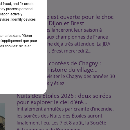
 fraud, and fix errors;
supporters.
 may process personal
mation actively
La billetterie est ouverte pour le choc
vices; Identify devices
entre la JDA Dijon et Brest
Les Dijonnaises lanceront leur saison à
sec
rtenaires dans "Gérer
domicile face aux championnes de France
s'appliqueront que pour
dans une affiche déjà très attendue. La JDA
les cookies" situé en
Handball reçoit Brest mercredi 2...
Les balades contées de Chagny :
découvrez l'histoire du village...
Lulu vous fait visiter le Chagny des années 30
comme si vous y étiez.
Nuits des Étoiles 2026 : deux soirées
pour explorer le ciel d’été...
Initialement annulées par crainte d’incendie,
les soirées des Nuits des Étoiles auront
finalement lieu. Les 7 et 8 août, la Société
Astronomique de Bourgogne...