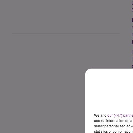
We and
our (447) partn
access information on a 
select personalised ad
statistics or combinatio