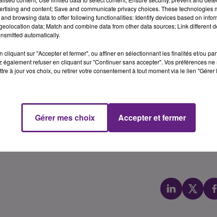
ertising and content; Save and communicate privacy choices. These technologies
rlé en détails
sur K6FM, et avons également réalisé
une vis
and browsing data to offer following functionalities: Identify devices based on infor
eolocation data; Match and combine data from other data sources; Link different de
nsmitted automatically.
e contre le cancer du sein vient débuter.
De nombreux
ération
, et certaines entreprises de Côte d’Or s’engagent à
cliquant sur "Accepter et fermer", ou affiner en sélectionnant les finalités et/ou pa
abricant de moutarde « Reine de Dijon » qui vient de lance
 également refuser en cliquant sur "Continuer sans accepter". Vos préférences ne 
tre à jour vos choix, ou retirer votre consentement à tout moment via le lien "Gérer 
, et dont une partie des revenus sera reversé à la Ligue
ion de miss Bourgogne qui avait lieu dimanche dernier à
ire de Chalon, qui a été élue.
Gérer mes choix
Accepter et fermer
i soir pour les joueurs de la JDA qui reçoivent l’équipe de