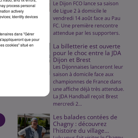
Le Dijon FCO lance sa saison
 may process personal
ite
de Ligue 2 à domicile le
mation actively
vices; Identify devices
vendredi 14 août face au Pau
FC. Une première rencontre
attendue par les supporters.
rtenaires dans "Gérer
r
s'appliqueront que pour
les cookies" situé en
La billetterie est ouverte
pour le choc entre la JDA
Dijon et Brest
Les Dijonnaises lanceront leur
saison à domicile face aux
championnes de France dans
une affiche déjà très attendue.
La JDA Handball reçoit Brest
mercredi 2...
Les balades contées de
Chagny : découvrez
l'histoire du village...
Lulu vous fait visiter le Chagny