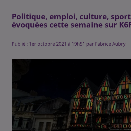
Politique, emploi, culture, spor
évoquées cette semaine sur K6
Publié : 1er octobre 2021 à 19h51 par Fabrice Aubry