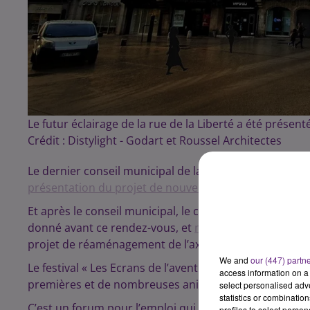
Le futur éclairage de la rue de la Liberté a été présen
Crédit :
Distylight - Godart et Roussel Architectes
Le dernier conseil municipal de la ville de Dijon avait li
présentation du projet de nouvel éclairage de la rue de
Et après le conseil municipal, le conseil métropolitain 
donné avant ce rendez-vous, et
nous avons échangé av
projet de réaménagement de l’axe sud de l’agglo dijo
We and
our (447) partn
Le festival « Les Ecrans de l’aventure », qui aura lieu
access information on a 
premières et de nombreuses animations rythmeront c
select personalised ad
statistics or combinatio
C’est un forum pour l’emploi qui a bien trouvé sa place 
profiles to select person