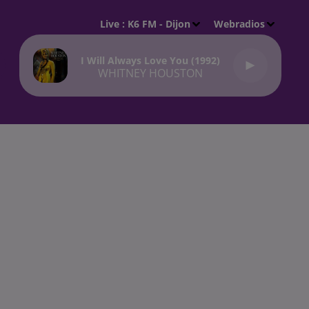
Live :
K6 FM - Dijon
Webradios
I Will Always Love You (1992)
WHITNEY HOUSTON