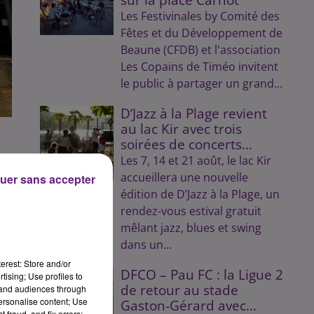
Les Festivinales by Comité des
Fêtes et du Développement de
Beaune (CFDB) et l'association
Les Copains de Timéo invitent
le public à partager un grand...
D’Jazz à la Plage revient
au lac Kir avec trois
soirées de concerts...
Les 7, 14 et 21 août, le lac Kir
accueillera une nouvelle
uer sans accepter
2.
édition de D’Jazz à la Plage, un
rendez-vous estival gratuit
mêlant jazz, blues et swing
dans un...
erest: Store and/or
DFCO – Pau FC : la Ligue 2
tising; Use profiles to
de retour au stade
tand audiences through
personalise content; Use
Gaston-Gérard avec...
u
 fraud, and fix errors;