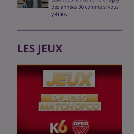
des années 30 comme si vous
y étiez.
LES JEUX