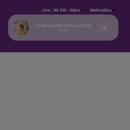
Live :
K6 FM - Dijon
Webradios
Te Rencontrer Encore (2026)
ESTL