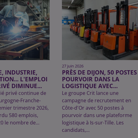
27 juin 2026
 INDUSTRIE,
PRÈS DE DIJON, 50 POSTES
ION... L'EMPLOI
POURVOIR DANS LA
IVÉ DIMINUE...
LOGISTIQUE AVEC...
rié privé continue de
Le groupe Crit lance une
ourgogne-Franche-
campagne de recrutement en
mier trimestre 2026,
Côte-d'Or avec 50 postes à
erdu 580 emplois,
pourvoir dans une plateforme
20 le nombre de...
logistique à Is-sur-Tille. Les
candidats,...