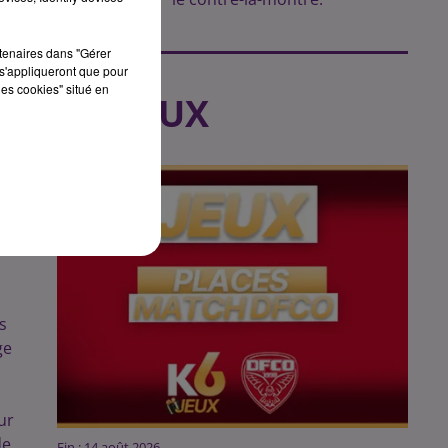
t
rtenaires dans "Gérer
s'appliqueront que pour
les cookies" situé en
LES JEUX
es
s
ge
ur
de
Fin : 14 août 2026