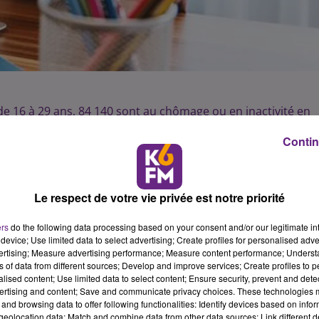
 16 à 29 ans, 84 140 sont au chômage ou en inactivité en
travaillent pas sans pour autant poursuivre des études. Cet
Contin
ropole. La région se classe au 5e rang derrière la Bretagne
France. Ce sont des régions où le marché du travail est
 le taux de chômage, en particulier celui des 15-24 ans, est
qualification, trouver un premier travail et accéder
Le respect de votre vie privée est notre priorité
pour les jeunes sortis précocement du système éducatif.
ers
do the following data processing based on your consent and/or our legitimate int
cte régional d’investissement dans les compétences. Leurs
device; Use limited data to select advertising; Create profiles for personalised adver
ditions de vie à une période où ils cherchent leur autonomie
vertising; Measure advertising performance; Measure content performance; Unders
arental, leur mise en couple, l’arrivée d’un premier enfant.
ns of data from different sources; Develop and improve services; Create profiles to 
alised content; Use limited data to select content; Ensure security, prevent and detect
i pas ou peu diplômés
ertising and content; Save and communicate privacy choices. These technologies
and browsing data to offer following functionalities: Identify devices based on infor
ctivité, la plupart étant encore en études. Dans la région, 
eolocation data; Match and combine data from other data sources; Link different de