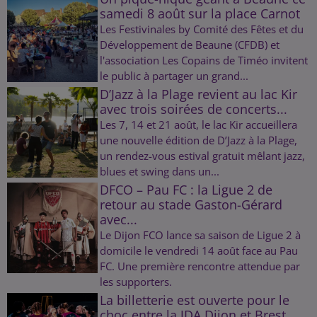
samedi 8 août sur la place Carnot
Les Festivinales by Comité des Fêtes et du
Développement de Beaune (CFDB) et
l'association Les Copains de Timéo invitent
le public à partager un grand...
D’Jazz à la Plage revient au lac Kir
avec trois soirées de concerts...
Les 7, 14 et 21 août, le lac Kir accueillera
une nouvelle édition de D’Jazz à la Plage,
un rendez-vous estival gratuit mêlant jazz,
blues et swing dans un...
DFCO – Pau FC : la Ligue 2 de
retour au stade Gaston-Gérard
avec...
Le Dijon FCO lance sa saison de Ligue 2 à
domicile le vendredi 14 août face au Pau
FC. Une première rencontre attendue par
les supporters.
La billetterie est ouverte pour le
choc entre la JDA Dijon et Brest