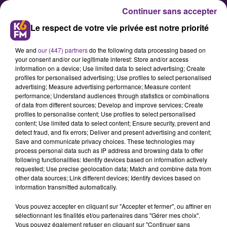
Continuer sans accepter
Le respect de votre vie privée est notre priorité
We and
our (447) partners
do the following data processing based on
your consent and/or our legitimate interest: Store and/or access
information on a device; Use limited data to select advertising; Create
profiles for personalised advertising; Use profiles to select personalised
advertising; Measure advertising performance; Measure content
Basket : la JDA doit sortir la tête
performance; Understand audiences through statistics or combinations
of data from different sources; Develop and improve services; Create
de l'eau
profiles to personalise content; Use profiles to select personalised
content; Use limited data to select content; Ensure security, prevent and
detect fraud, and fix errors; Deliver and present advertising and content;
Opposée à Cholet pour la 14e
Save and communicate privacy choices. These technologies may
process personal data such as IP address and browsing data to offer
journée de Pro A ce vendredi soir
following functionalities: Identify devices based on information actively
au Palais des Sports de Dijon, la JDA
requested; Use precise geolocation data; Match and combine data from
other data sources; Link different devices; Identify devices based on
Dijon Basket n'a pas le droit à
information transmitted automatically.
l'erreur : une nouvelle défaite
Vous pouvez accepter en cliquant sur "Accepter et fermer", ou affiner en
pourrait la plonger dans la zone de
sélectionnant les finalités et/ou partenaires dans "Gérer mes choix".
Vous pouvez également refuser en cliquant sur "Continuer sans