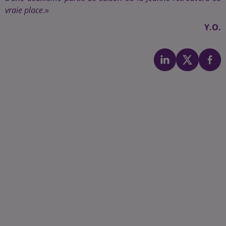
vraie place
.»
Y.O.