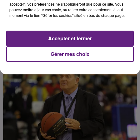
équipe et sa confiance en l'avenir,
accepter". Vos préférences ne s'appliqueront que pour ce site. Vous
pouvez mettre à jour vos choix, ou retirer votre consentement à tout
alors que Dijon lutte pour le
moment via le lien "Gérer les cookies" situé en bas de chaque page.
Accepter et fermer
Publié : 7 février 2017 à 8h07 par 45
Gérer mes choix