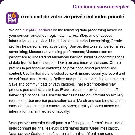
Continuer sans accepter
Le respect de votre vie privée est notre priorité
We and
our (447) partners
do the following data processing based on
your consent and/or our legitimate interest: Store and/or access
information on a device; Use limited data to select advertising; Create
profiles for personalised advertising; Use profiles to select personalised
advertising; Measure advertising performance; Measure content
Basket : « Une nouvelle saison
performance; Understand audiences through statistics or combinations
of data from different sources; Develop and improve services; Create
démarre » pour le président de
profiles to personalise content; Use profiles to select personalised
la JDA Dijon Basket
content; Use limited data to select content; Ensure security, prevent and
detect fraud, and fix errors; Deliver and present advertising and content;
Save and communicate privacy choices. These technologies may
process personal data such as IP address and browsing data to offer
« Après une période troublée, la
following functionalities: Identify devices based on information actively
JDA relève la tête.» Le président de
requested; Use precise geolocation data; Match and combine data from
other data sources; Link different devices; Identify devices based on
la JDA Dijon Basket Thierry Degorce
information transmitted automatically.
s'est adressé à tous les supporters
Vous pouvez accepter en cliquant sur "Accepter et fermer", ou affiner en
en début de semaine pour
sélectionnant les finalités et/ou partenaires dans "Gérer mes choix".
confirmer le regain de forme de son
Vous pouvez également refuser en cliquant sur "Continuer sans