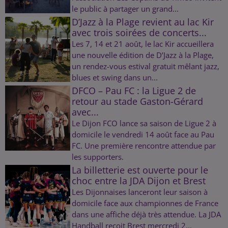
le public à partager un grand...
D’Jazz à la Plage revient au lac Kir
avec trois soirées de concerts...
Les 7, 14 et 21 août, le lac Kir accueillera
une nouvelle édition de D’Jazz à la Plage,
un rendez-vous estival gratuit mêlant jazz,
blues et swing dans un...
DFCO – Pau FC : la Ligue 2 de
retour au stade Gaston-Gérard
avec...
Le Dijon FCO lance sa saison de Ligue 2 à
domicile le vendredi 14 août face au Pau
FC. Une première rencontre attendue par
les supporters.
La billetterie est ouverte pour le
choc entre la JDA Dijon et Brest
Les Dijonnaises lanceront leur saison à
domicile face aux championnes de France
dans une affiche déjà très attendue. La JDA
Handball reçoit Brest mercredi 2...