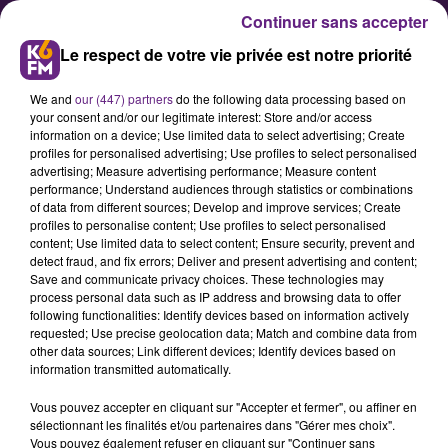
Continuer sans accepter
Le respect de votre vie privée est notre priorité
We and
our (447) partners
do the following data processing based on
your consent and/or our legitimate interest: Store and/or access
information on a device; Use limited data to select advertising; Create
profiles for personalised advertising; Use profiles to select personalised
advertising; Measure advertising performance; Measure content
Bourgogne : Un plan d'entretien
performance; Understand audiences through statistics or combinations
of data from different sources; Develop and improve services; Create
pour les routes nationales
profiles to personalise content; Use profiles to select personalised
content; Use limited data to select content; Ensure security, prevent and
detect fraud, and fix errors; Deliver and present advertising and content;
Le secrétaire d'Etat chargé des
Save and communicate privacy choices. These technologies may
process personal data such as IP address and browsing data to offer
transports Alain Vidalis a annoncé
following functionalities: Identify devices based on information actively
ce mardi que certaines routes
requested; Use precise geolocation data; Match and combine data from
other data sources; Link different devices; Identify devices based on
nationales de la région Bourgogne
information transmitted automatically.
feront partie des parcelles qui
Vous pouvez accepter en cliquant sur "Accepter et fermer", ou affiner en
&nbsp;bénéficieront du large plan
sélectionnant les finalités et/ou partenaires dans "Gérer mes choix".
d'entretien des routes annoncé par
Vous pouvez également refuser en cliquant sur "Continuer sans