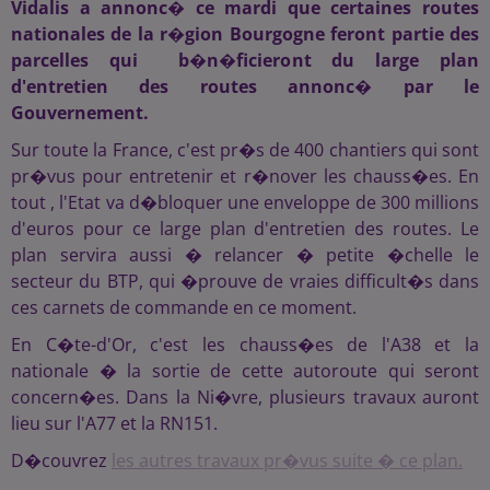
Vidalis a annonc� ce mardi que certaines routes
nationales de la r�gion Bourgogne feront partie des
parcelles qui b�n�ficieront du large plan
d'entretien des routes annonc� par le
Gouvernement.
Sur toute la France, c'est pr�s de 400 chantiers qui sont
pr�vus pour entretenir et r�nover les chauss�es. En
tout , l'Etat va d�bloquer une enveloppe de 300 millions
d'euros pour ce large plan d'entretien des routes. Le
plan servira aussi � relancer � petite �chelle le
secteur du BTP, qui �prouve de vraies difficult�s dans
ces carnets de commande en ce moment.
En C�te-d'Or, c'est les chauss�es de l'A38 et la
nationale � la sortie de cette autoroute qui seront
concern�es. Dans la Ni�vre, plusieurs travaux auront
lieu sur l'A77 et la RN151.
D�couvrez
les autres travaux pr�vus suite � ce plan.