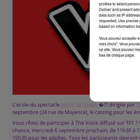
profiles to select person
Deliver and present adv
data such as IP address 
requested; Use precise g
based on information tra
Vous pouvez accepter en 
mes choix". Vous pouvez
ce site. Vous pouvez met
bas de chaque page.
L'école du spectacle
Music'all studio
�?? dirigée par
T
septembre (24 rue de Mayence), le casting pour les émi
Vous rêvez de participer à The Voice diffusé sur TF1 ? 
chance, mercredi 6 septembre prochain, de 11h30 à 1
16h30 pour les adultes. Tous les participants devron