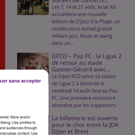
Les 7, 14 et 21 août, le lac Kir
accueillera une nouvelle
édition de D’Jazz à la Plage, un
rendez-vous estival gratuit
mêlant jazz, blues et swing
dans un...
DFCO – Pau FC : la Ligue 2
de retour au stade
Gaston-Gérard avec...
Le Dijon FCO lance sa saison
uer sans accepter
de Ligue 2 à domicile le
vendredi 14 août face au Pau
FC. Une première rencontre
attendue par les supporters.
erest: Store and/or
La billetterie est ouverte
tising; Use profiles to
pour le choc entre la JDA
tand audiences through
Dijon et Brest
personalise content; Use