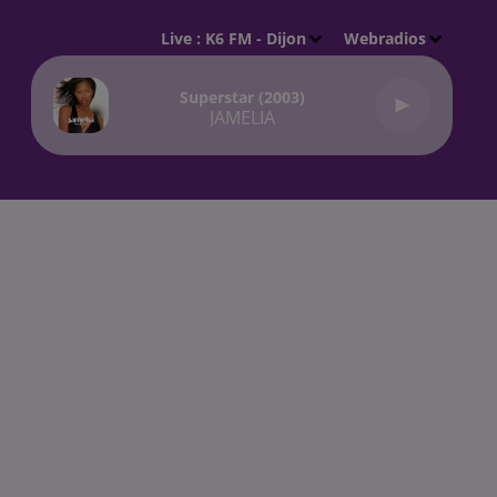
Live :
K6 FM - Dijon
Webradios
Superstar (2003)
JAMELIA