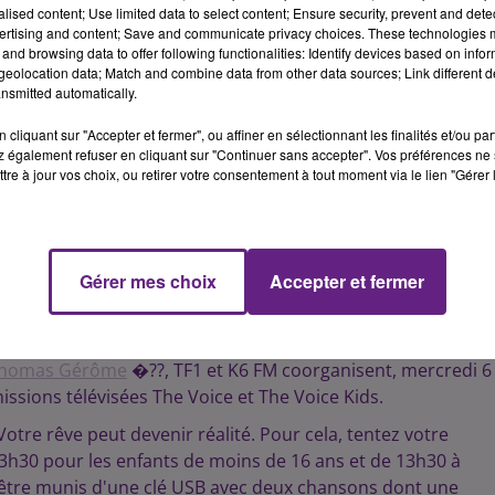
alised content; Use limited data to select content; Ensure security, prevent and detect
ertising and content; Save and communicate privacy choices. These technologies
and browsing data to offer following functionalities: Identify devices based on infor
eolocation data; Match and combine data from other data sources; Link different de
nsmitted automatically.
cliquant sur "Accepter et fermer", ou affiner en sélectionnant les finalités et/ou pa
 également refuser en cliquant sur "Continuer sans accepter". Vos préférences ne 
tre à jour vos choix, ou retirer votre consentement à tout moment via le lien "Gérer 
Gérer mes choix
Accepter et fermer
homas Gérôme
�??, TF1 et K6 FM coorganisent, mercredi 6
ssions télévisées The Voice et The Voice Kids.
Votre rêve peut devenir réalité. Pour cela, tentez votre
3h30 pour les enfants de moins de 16 ans et de 13h30 à
t être munis d'une clé USB avec deux chansons dont une