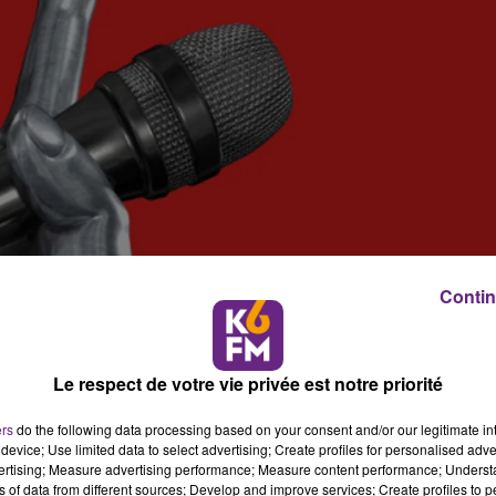
Contin
Le respect de votre vie privée est notre priorité
ers
do the following data processing based on your consent and/or our legitimate int
device; Use limited data to select advertising; Create profiles for personalised adver
vertising; Measure advertising performance; Measure content performance; Unders
ns of data from different sources; Develop and improve services; Create profiles to 