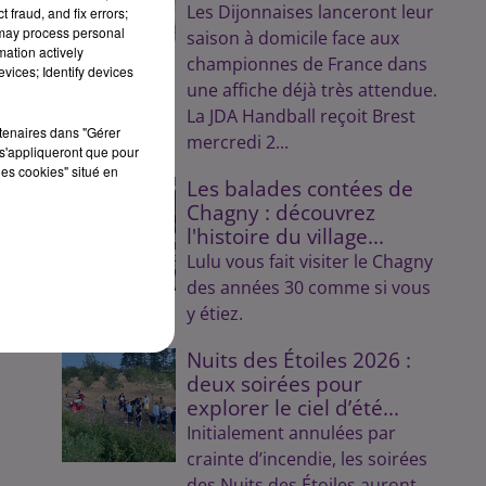
Les Dijonnaises lanceront leur
 fraud, and fix errors;
 may process personal
saison à domicile face aux
mation actively
championnes de France dans
vices; Identify devices
une affiche déjà très attendue.
La JDA Handball reçoit Brest
rtenaires dans "Gérer
mercredi 2...
s'appliqueront que pour
les cookies" situé en
Les balades contées de
Chagny : découvrez
l'histoire du village...
Lulu vous fait visiter le Chagny
des années 30 comme si vous
y étiez.
Nuits des Étoiles 2026 :
deux soirées pour
explorer le ciel d’été...
Initialement annulées par
crainte d’incendie, les soirées
des Nuits des Étoiles auront