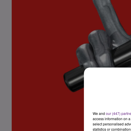
We and
our (447) partn
access information on a 
select personalised ad
statistics or combinatio