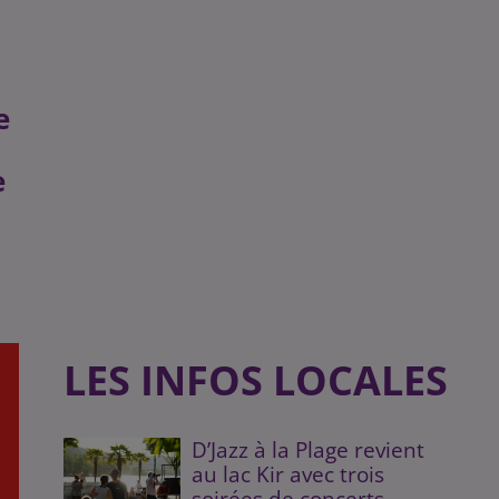
e
e
LES INFOS LOCALES
D’Jazz à la Plage revient
au lac Kir avec trois
soirées de concerts...