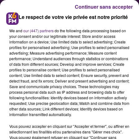
Continuer sans accepter
Le respect de votre vie privée est notre priorité
We and
our (447) partners
do the following data processing based on
your consent and/or our legitimate interest: Store and/or access
information on a device; Use limited data to select advertising; Create
profiles for personalised advertising; Use profiles to select personalised
advertising; Measure advertising performance; Measure content
Contrôles routiers : près de 60
performance; Understand audiences through statistics or combinations
of data from different sources; Develop and improve services; Create
infractions en Côte-d'Or en 3
profiles to personalise content; Use profiles to select personalised
heures
content; Use limited data to select content; Ensure security, prevent and
detect fraud, and fix errors; Deliver and present advertising and content;
Save and communicate privacy choices. These technologies may
process personal data such as IP address and browsing data to offer
Une grosse opération de contrôle
following functionalities: Identify devices based on information actively
routier a eu lieu en Côte-d'Or à
requested; Use precise geolocation data; Match and combine data from
other data sources; Link different devices; Identify devices based on
l'occasion des départs en week-end
information transmitted automatically.
de la Toussaint, vendredi. Dévoilés
Vous pouvez accepter en cliquant sur "Accepter et fermer", ou affiner en
ce lundi par la Gendarmerie, les
sélectionnant les finalités et/ou partenaires dans "Gérer mes choix".
résultats sont alarmants : près
Vous pouvez également refuser en cliquant sur "Continuer sans