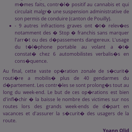
m�mes faits, contr�l� positif au cannabis et qui
circulait malgr� une suspension administrative de
son permis de conduire (canton de Pouilly).
- 9 autres infractions graves ont �t� relev�es
notamment des � Stop � franchis sans marquer
l'arr�t ou des d�passements dangereux. L'usage
du t�l�phone portable au volant a �t�
constat� chez 6 automobilistes verbalis�s en
cons�quence.
Au final, cette vaste op�ration zonale de s�curit�
routi�re a mobilis� plus de 40 gendarmes du
d�partement. Les contr�les se sont prolong�s tout au
long du week-end. Le but de ces op�rations est bien
d'infl�chir � la baisse le nombre des victimes sur nos
routes lors des grands week-ends de d�part en
vacances et d'assurer la s�curit� des usagers de la
route.
Yoann Olid