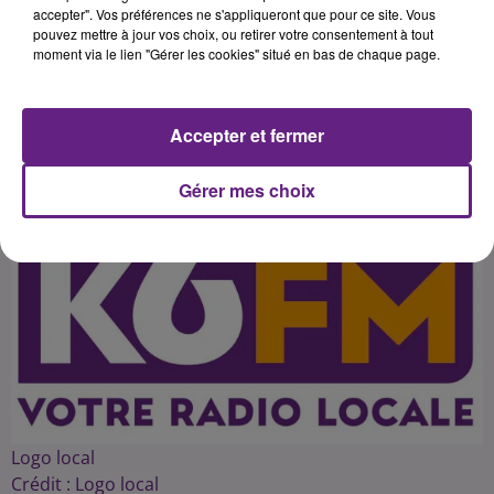
d'une soixantaine d'infractions ont
accepter". Vos préférences ne s'appliqueront que pour ce site. Vous
pouvez mettre à jour vos choix, ou retirer votre consentement à tout
été constatées en trois heures de
moment via le lien "Gérer les cookies" situé en bas de chaque page.
Accepter et fermer
Publié : 31 octobre 2016 à 14h22 par 45
Gérer mes choix
Logo local
Crédit :
Logo local