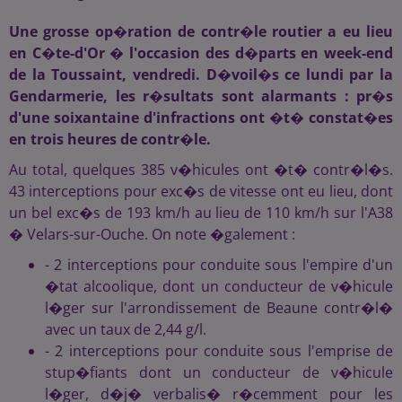
Une grosse op�ration de contr�le routier a eu lieu
en C�te-d'Or � l'occasion des d�parts en week-end
de la Toussaint, vendredi. D�voil�s ce lundi par la
Gendarmerie, les r�sultats sont alarmants : pr�s
d'une soixantaine d'infractions ont �t� constat�es
en trois heures de contr�le.
Au total, quelques 385 v�hicules ont �t� contr�l�s.
43 interceptions pour exc�s de vitesse ont eu lieu, dont
un bel exc�s de 193 km/h au lieu de 110 km/h sur l'A38
� Velars-sur-Ouche. On note �galement :
- 2 interceptions pour conduite sous l'empire d'un
�tat alcoolique, dont un conducteur de v�hicule
l�ger sur l'arrondissement de Beaune contr�l�
avec un taux de 2,44 g/l.
- 2 interceptions pour conduite sous l'emprise de
stup�fiants dont un conducteur de v�hicule
l�ger, d�j� verbalis� r�cemment pour les