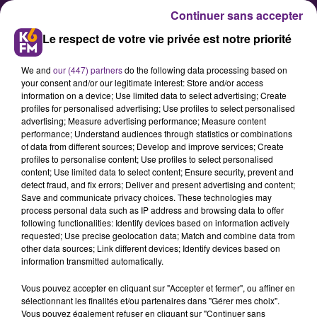
Continuer sans accepter
Le respect de votre vie privée est notre priorité
We and
our (447) partners
do the following data processing based on
your consent and/or our legitimate interest: Store and/or access
information on a device; Use limited data to select advertising; Create
profiles for personalised advertising; Use profiles to select personalised
advertising; Measure advertising performance; Measure content
Dall'Oglio et Borg aux premières
performance; Understand audiences through statistics or combinations
of data from different sources; Develop and improve services; Create
rencontres de l'industrie de la
profiles to personalise content; Use profiles to select personalised
CGPME Côte-d'Or
content; Use limited data to select content; Ensure security, prevent and
detect fraud, and fix errors; Deliver and present advertising and content;
Save and communicate privacy choices. These technologies may
process personal data such as IP address and browsing data to offer
Ce mercredi, la CGPME de Côte-d'Or
following functionalities: Identify devices based on information actively
organise ses premières "rencontres
requested; Use precise geolocation data; Match and combine data from
other data sources; Link different devices; Identify devices based on
de l'industrie". Une soirée où les
information transmitted automatically.
coachs dijonnais Olivier Dall'Oglio
Vous pouvez accepter en cliquant sur "Accepter et fermer", ou affiner en
(DFCO) et Jean-Louis Borg (JDA
sélectionnant les finalités et/ou partenaires dans "Gérer mes choix".
Dijon) viendront apporter leur
Vous pouvez également refuser en cliquant sur "Continuer sans