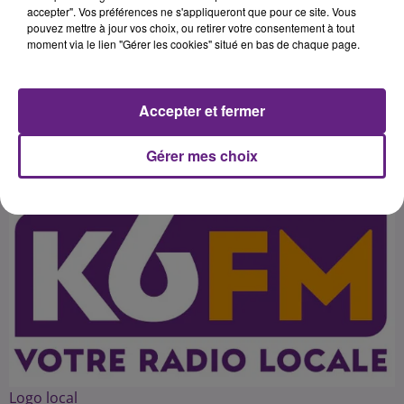
expérience de manager d'équipe
accepter". Vos préférences ne s'appliqueront que pour ce site. Vous
pouvez mettre à jour vos choix, ou retirer votre consentement à tout
pour aider les chefs d'entreprises à
moment via le lien "Gérer les cookies" situé en bas de chaque page.
manager les perfomances de leur
Accepter et fermer
Publié : 14 avril 2015 à 14h34 par 45
Gérer mes choix
Logo local