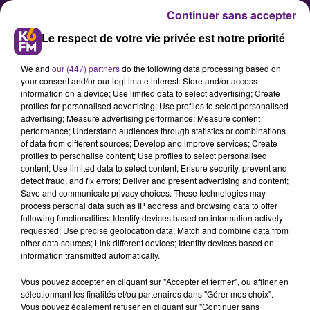
Continuer sans accepter
Le respect de votre vie privée est notre priorité
We and
our (447) partners
do the following data processing based on
your consent and/or our legitimate interest: Store and/or access
information on a device; Use limited data to select advertising; Create
profiles for personalised advertising; Use profiles to select personalised
advertising; Measure advertising performance; Measure content
Des nouveaux panneaux
performance; Understand audiences through statistics or combinations
of data from different sources; Develop and improve services; Create
autoroutiers pour annoncer les
profiles to personalise content; Use profiles to select personalised
Climats de Bourgogne
content; Use limited data to select content; Ensure security, prevent and
detect fraud, and fix errors; Deliver and present advertising and content;
Save and communicate privacy choices. These technologies may
process personal data such as IP address and browsing data to offer
Depuis le mois de juillet, les
following functionalities: Identify devices based on information actively
automobilistes peuvent découvrir
requested; Use precise geolocation data; Match and combine data from
other data sources; Link different devices; Identify devices based on
sur les autoroutes A6, A31, A36 et
information transmitted automatically.
A39 les 8 nouveaux panneaux
Vous pouvez accepter en cliquant sur "Accepter et fermer", ou affiner en
indiquant les Climats de Bourgogne
sélectionnant les finalités et/ou partenaires dans "Gérer mes choix".
Vous pouvez également refuser en cliquant sur "Continuer sans