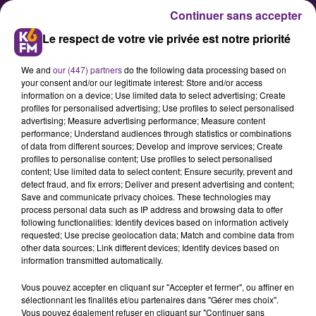
Continuer sans accepter
Le respect de votre vie privée est notre priorité
We and
our (447) partners
do the following data processing based on
your consent and/or our legitimate interest: Store and/or access
information on a device; Use limited data to select advertising; Create
profiles for personalised advertising; Use profiles to select personalised
advertising; Measure advertising performance; Measure content
Des perturbations à prévoir ce
performance; Understand audiences through statistics or combinations
of data from different sources; Develop and improve services; Create
mardi sur les bus Lianes
profiles to personalise content; Use profiles to select personalised
content; Use limited data to select content; Ensure security, prevent and
detect fraud, and fix errors; Deliver and present advertising and content;
En raison d’un nouvel appel à la
Save and communicate privacy choices. These technologies may
process personal data such as IP address and browsing data to offer
grève, le trafic sera perturbé ce
following functionalities: Identify devices based on information actively
mardi sur les bus Lianes dans
requested; Use precise geolocation data; Match and combine data from
other data sources; Link different devices; Identify devices based on
l’agglomération dijonnaise.
information transmitted automatically.
Vous pouvez accepter en cliquant sur "Accepter et fermer", ou affiner en
sélectionnant les finalités et/ou partenaires dans "Gérer mes choix".
Publié : 9 décembre 2019 à 16h44 par la rédaction
Vous pouvez également refuser en cliquant sur "Continuer sans