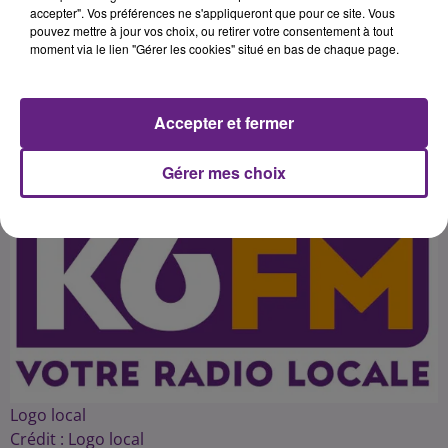
manquera la réception de Lorient
accepter". Vos préférences ne s'appliqueront que pour ce site. Vous
pouvez mettre à jour vos choix, ou retirer votre consentement à tout
ce samedi et le match de Coupe de
moment via le lien "Gérer les cookies" situé en bas de chaque page.
Accepter et fermer
Publié : 21 octobre 2016 à 5h02 par 45
Gérer mes choix
Logo local
Crédit :
Logo local