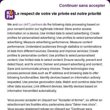
Continuer sans accepter
Le respect de votre vie privée est notre priorité
We and
our (447) partners
do the following data processing based on
your consent and/or our legitimate interest: Store and/or access
information on a device; Use limited data to select advertising; Create
profiles for personalised advertising; Use profiles to select personalised
advertising; Measure advertising performance; Measure content
Discipline : 3 matchs de
performance; Understand audiences through statistics or combinations
of data from different sources; Develop and improve services; Create
suspension pour Cédric Varrault
profiles to personalise content; Use profiles to select personalised
content; Use limited data to select content; Ensure security, prevent and
detect fraud, and fix errors; Deliver and present advertising and content;
Jugé par la commission de
Save and communicate privacy choices. These technologies may
process personal data such as IP address and browsing data to offer
discipline de la LFP ce jeudi soir à
following functionalities: Identify devices based on information actively
Paris pour avoir invectivé l'arbitre
requested; Use precise geolocation data; Match and combine data from
other data sources; Link different devices; Identify devices based on
de la rencontre ASSE - DFCO
information transmitted automatically.
dimanche dernier, le capitaine
Vous pouvez accepter en cliquant sur "Accepter et fermer", ou affiner en
dijonnais Cédric Varrault a écopé
sélectionnant les finalités et/ou partenaires dans "Gérer mes choix".
de 3 matchs de suspension. Il
Vous pouvez également refuser en cliquant sur "Continuer sans