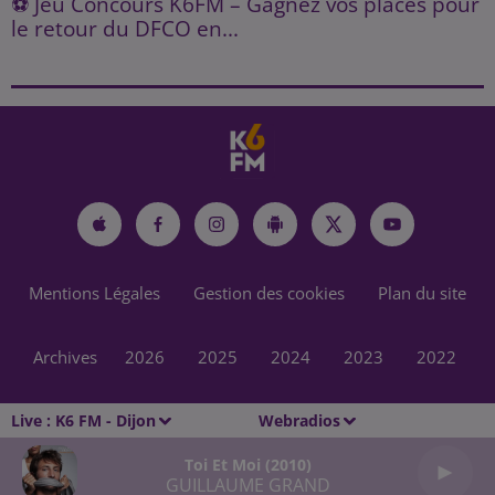
⚽ Jeu Concours K6FM – Gagnez vos places pour
le retour du DFCO en...
Mentions Légales
Gestion des cookies
Plan du site
Archives
2026
2025
2024
2023
2022
Live :
K6 FM - Dijon
Webradios
Toi Et Moi (2010)
GUILLAUME GRAND