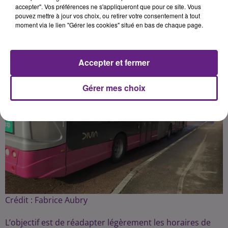
Publié : 21 février 2018 à 6h40 par Fabrice Aubry
accepter". Vos préférences ne s'appliqueront que pour ce site. Vous
pouvez mettre à jour vos choix, ou retirer votre consentement à tout
moment via le lien "Gérer les cookies" situé en bas de chaque page.
Accepter et fermer
Gérer mes choix
Crédit :
Fabrice Aubry
L’objectif est de réadapter légèrement les horaires de