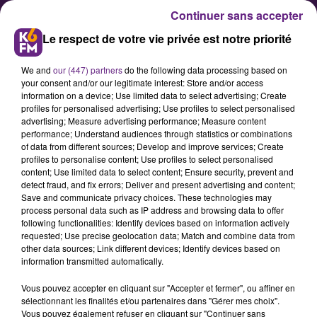
Continuer sans accepter
Le respect de votre vie privée est notre priorité
We and
our (447) partners
do the following data processing based on
your consent and/or our legitimate interest: Store and/or access
information on a device; Use limited data to select advertising; Create
profiles for personalised advertising; Use profiles to select personalised
advertising; Measure advertising performance; Measure content
Divia : Changement d’horaire à
performance; Understand audiences through statistics or combinations
of data from different sources; Develop and improve services; Create
partir de lundi pour 8 lignes de
profiles to personalise content; Use profiles to select personalised
bus
content; Use limited data to select content; Ensure security, prevent and
detect fraud, and fix errors; Deliver and present advertising and content;
Save and communicate privacy choices. These technologies may
process personal data such as IP address and browsing data to offer
Les horaires de 8 lignes de bus du
following functionalities: Identify devices based on information actively
réseau Divia vont changer à partir
requested; Use precise geolocation data; Match and combine data from
other data sources; Link different devices; Identify devices based on
de ce lundi 26 février, jour de la
information transmitted automatically.
rentrée scolaire.
Vous pouvez accepter en cliquant sur "Accepter et fermer", ou affiner en
sélectionnant les finalités et/ou partenaires dans "Gérer mes choix".
Vous pouvez également refuser en cliquant sur "Continuer sans