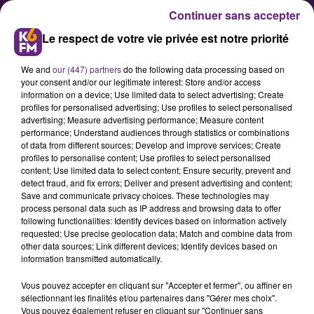
Continuer sans accepter
Le respect de votre vie privée est notre priorité
We and
our (447) partners
do the following data processing based on
your consent and/or our legitimate interest: Store and/or access
information on a device; Use limited data to select advertising; Create
profiles for personalised advertising; Use profiles to select personalised
advertising; Measure advertising performance; Measure content
DIVIA : Réunion d'urgence suite à
performance; Understand audiences through statistics or combinations
of data from different sources; Develop and improve services; Create
des agressions de contrôleurs
profiles to personalise content; Use profiles to select personalised
content; Use limited data to select content; Ensure security, prevent and
detect fraud, and fix errors; Deliver and present advertising and content;
Selon plusieurs sources syndicales,
Save and communicate privacy choices. These technologies may
process personal data such as IP address and browsing data to offer
la CFDT a déposé ce mardi une
following functionalities: Identify devices based on information actively
alarme sociale devant la direction
requested; Use precise geolocation data; Match and combine data from
other data sources; Link different devices; Identify devices based on
de Divia. Le syndicat a demandé
information transmitted automatically.
une réunion d'urgence afin
Vous pouvez accepter en cliquant sur "Accepter et fermer", ou affiner en
d'évoquer les agressions de plus en
sélectionnant les finalités et/ou partenaires dans "Gérer mes choix".
plus fréquentes dont sont victimes
Vous pouvez également refuser en cliquant sur "Continuer sans