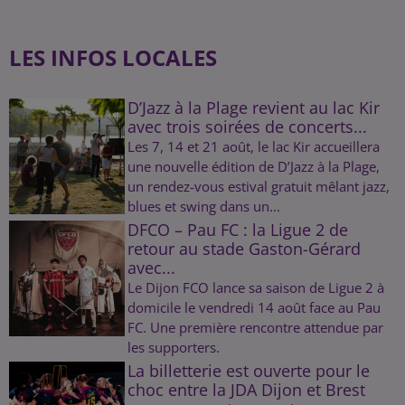
LES INFOS LOCALES
D’Jazz à la Plage revient au lac Kir
avec trois soirées de concerts...
Les 7, 14 et 21 août, le lac Kir accueillera
une nouvelle édition de D’Jazz à la Plage,
un rendez-vous estival gratuit mêlant jazz,
blues et swing dans un...
DFCO – Pau FC : la Ligue 2 de
retour au stade Gaston-Gérard
avec...
Le Dijon FCO lance sa saison de Ligue 2 à
domicile le vendredi 14 août face au Pau
FC. Une première rencontre attendue par
les supporters.
La billetterie est ouverte pour le
choc entre la JDA Dijon et Brest