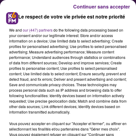
Continuer sans accepter
Le respect de votre vie privée est notre priorité
We and
our (447) partners
do the following data processing based on
your consent and/or our legitimate interest: Store and/or access
information on a device; Use limited data to select advertising; Create
profiles for personalised advertising; Use profiles to select personalised
advertising; Measure advertising performance; Measure content
Du neuf sur l’appli Balades en
performance; Understand audiences through statistics or combinations
of data from different sources; Develop and improve services; Create
Bourgogne !
profiles to personalise content; Use profiles to select personalised
content; Use limited data to select content; Ensure security, prevent and
detect fraud, and fix errors; Deliver and present advertising and content;
Côte-d’Or Tourisme lance une virée
Save and communicate privacy choices. These technologies may
process personal data such as IP address and browsing data to offer
gourmande en voiture dédiée à la
following functionalities: Identify devices based on information actively
mythique Nationale 6 dans l’appli
requested; Use precise geolocation data; Match and combine data from
other data sources; Link different devices; Identify devices based on
Balades en Bourgogne
information transmitted automatically.
Vous pouvez accepter en cliquant sur "Accepter et fermer", ou affiner en
sélectionnant les finalités et/ou partenaires dans "Gérer mes choix".
Publié : 14 août 2020 à 4h30 par Franck PELLOUX
Vous pouvez également refuser en cliquant sur "Continuer sans