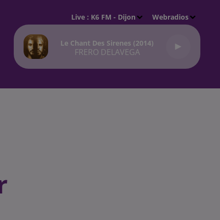
Live :
K6 FM - Dijon
Webradios
Le Chant Des Sirenes (2014)
FRERO DELAVEGA
r