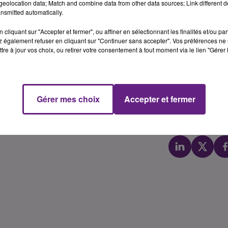
eolocation data; Match and combine data from other data sources; Link different de
té, et c’est une grande satisfaction de voir la justice
nsmitted automatically.
sse d’agir contre Dijon. Cet élu d’opposition municipale se
cliquant sur "Accepter et fermer", ou affiner en sélectionnant les finalités et/ou pa
s irrépétibles ce qui est extrêmement rare.
 également refuser en cliquant sur "Continuer sans accepter". Vos préférences ne 
tre à jour vos choix, ou retirer votre consentement à tout moment via le lien "Gérer 
mploie à faire constamment peser sur la ville, la métropole 
ment en procédures qui mobilisent du temps de travail et
allons désormais nous attacher à le rattraper. Je le rappelle, 
rand projet culturel d’intérêt national qui s’inscrit dans un
Gérer mes choix
Accepter et fermer
Dijon et de sa Métropole, pour la mise en valeur du
oire.