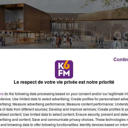
Contin
ontre la Cité internationale de la gastronomie et du vin de
 la ville la somme de 1 500 € au titre des frais et dépens. 
é, dans son arrêt en date du 28 février 2019, le jugement d
insi à nouveau rejetée par la Cour la requête de Monsieur
Le respect de votre vie privée est notre priorité
 la délibération du conseil municipal de Dijon du 25 janvier
 l’hôpital général et sa cession à la société Eiffage, désignée
ers
do the following data processing based on your consent and/or our legitimate int
device; Use limited data to select advertising; Create profiles for personalised adver
nale de la gastronomie et du vin de Dijon.
vertising; Measure advertising performance; Measure content performance; Unders
ns of data from different sources; Develop and improve services; Create profiles to 
t ont été systématiquement rejetés par le juge, y compris
alised content; Use limited data to select content; Ensure security, prevent and detect
ite de l’ancien hôpital général. Il se trouve désormais débout
ertising and content; Save and communicate privacy choices. These technologies
ées.
and browsing data to offer following functionalities: Identify devices based on infor