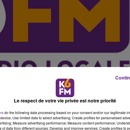
Contin
Le respect de votre vie privée est notre priorité
-Comté organisé par le Tennis Club de Norges-la-Ville
ers
do the following data processing based on your consent and/or our legitimate int
 jours de matchs, r
écap de la journée, des résultats et 
device; Use limited data to select advertising; Create profiles for personalised adver
vertising; Measure advertising performance; Measure content performance; Unders
ns of data from different sources; Develop and improve services; Create profiles to 