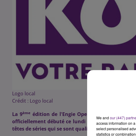
Logo local
Crédit :
Logo local
ème
La 9
édition de l'Engie Open Bourgogne Franche
We and
our (447) partn
officiellement débuté ce lundi 11 avril. Après trois
access information on a 
têtes de séries qui se sont qualifiées.
select personalised ad
statistics or combinatio