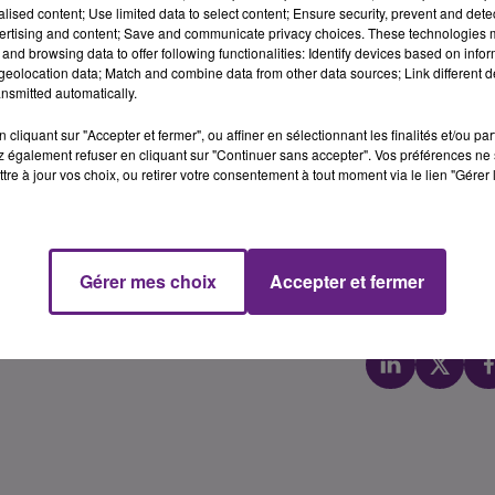
UTINA, ATUCHA GOMEZ, SEKULIC, LIEBENS et BEJENARU.
alised content; Use limited data to select content; Ensure security, prevent and detect
ertising and content; Save and communicate privacy choices. These technologies
et VAN DER HOEK et HEISE et PONCHET
and browsing data to offer following functionalities: Identify devices based on infor
eolocation data; Match and combine data from other data sources; Link different de
 pour Roland Garros, est entrée dans le top 600 au classem
nsmitted automatically.
cliquant sur "Accepter et fermer", ou affiner en sélectionnant les finalités et/ou pa
aît toujours comme la tête de série numéro 7. On garde un �?il 
 également refuser en cliquant sur "Continuer sans accepter". Vos préférences ne 
tre à jour vos choix, ou retirer votre consentement à tout moment via le lien "Gérer 
Gérer mes choix
Accepter et fermer
Chloé Theven