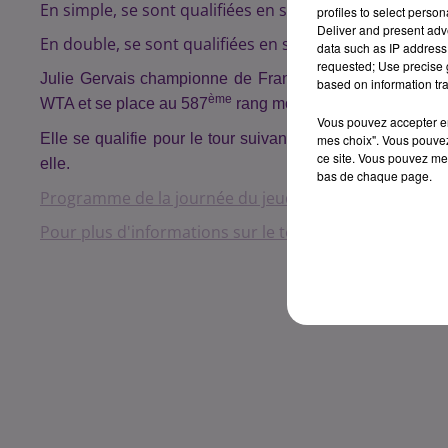
En simple, se sont qualifiées en semi-finale : MARF
profiles to select person
Deliver and present adv
En double, se sont qualifiées en semi-finale: EWIJK 
data such as IP address 
requested; Use precise g
ème
Julie Gervais championne de France 2
série en 2015
based on information tra
ème
WTA et se place au 587
rang mondial.
Vous pouvez accepter en 
Elle
se qualifie pour le tour suivant (6-4, 6-3) et appar
mes choix". Vous pouvez
ce site. Vous pouvez met
elle.
bas de chaque page.
Programme de la journée du jeudi 14 avril ici
Pour plus d'informations sur le tournois, cliquez ici