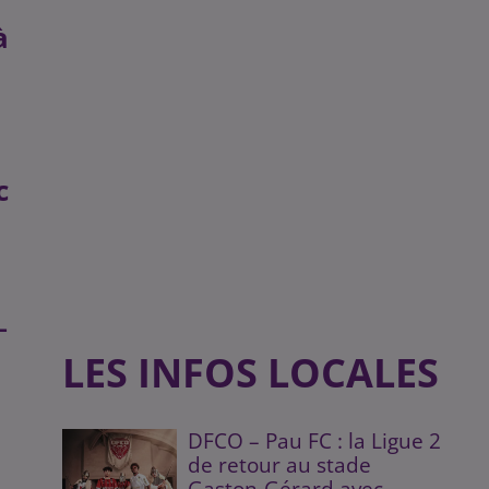
 à
c
¯
LES INFOS LOCALES
DFCO – Pau FC : la Ligue 2
de retour au stade
Gaston-Gérard avec...