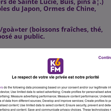
 de Sainte Lucie, Buis, pins â¦.)
bles du Japon, Ormes de Chine,
/goà»ter (boissons fraîches, thé,
posé au public.
OIS BONSAI GAULOIS
Contin
Le respect de votre vie privée est notre priorité
ers
do the following data processing based on your consent and/or our legitimate int
device; Use limited data to select advertising; Create profiles for personalised adver
vertising; Measure advertising performance; Measure content performance; Unders
ns of data from different sources; Develop and improve services; Create profiles to 
alised content; Use limited data to select content; Ensure security, prevent and detect
ertising and content; Save and communicate privacy choices. These technologies