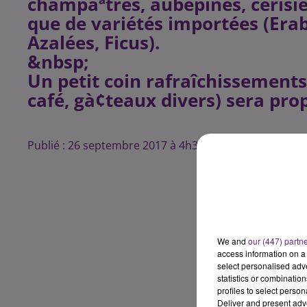
champàªtres, aubépines, cerisiers
que de variétés importées (Era
Azalées, Ficus).
&nbsp;
Un petit coin rafraîchissements
café, gà¢teaux divers) sera pro
Publié : 26 septembre 2017 à 4h37 par BONSAI GAUL
We and
our (447) partn
access information on a 
select personalised ad
statistics or combinatio
profiles to select person
Deliver and present adv