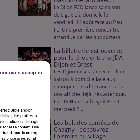
Le Dijon FCO lance sa saison
de Ligue 2 à domicile le
vendredi 14 août face au Pau
FC. Une première rencontre
attendue par les supporters.
La billetterie est ouverte
pour le choc entre la JDA
Dijon et Brest
Les Dijonnaises lanceront leur
uer sans accepter
saison à domicile face aux
championnes de France dans
une affiche déjà très attendue.
La JDA Handball reçoit Brest
mercredi 2...
erest: Store and/or
tising; Use profiles to
tand audiences through
Les balades contées de
personalise content; Use
Chagny : découvrez
 fraud, and fix errors;
l'histoire du village...
 may process personal