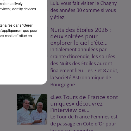
Lulu vous fait visiter le Chagny
mation actively
vices; Identify devices
des années 30 comme si vous
y étiez.
rtenaires dans "Gérer
Nuits des Étoiles 2026 :
s'appliqueront que pour
deux soirées pour
les cookies" situé en
explorer le ciel d’été...
Initialement annulées par
crainte d’incendie, les soirées
des Nuits des Étoiles auront
finalement lieu. Les 7 et 8 août,
la Société Astronomique de
Bourgogne...
«Les Tours de France sont
uniques» découvrez
l’interview de...
Le Tour de France Femmes est
de passage en Côte-d'Or pour
le contre-la-montre.