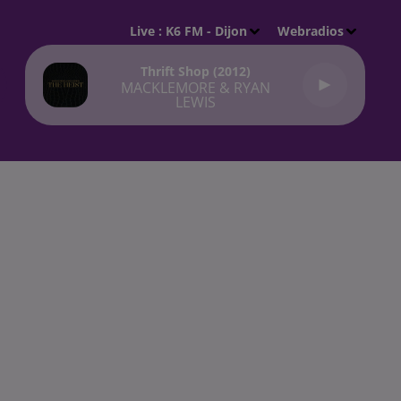
Live :
K6 FM - Dijon
Webradios
Thrift Shop (2012)
MACKLEMORE & RYAN
LEWIS