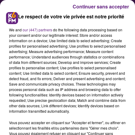
Continuer sans accepter
Le respect de votre vie privée est notre priorité
We and
our (447) partners
do the following data processing based on
your consent and/or our legitimate interest: Store and/or access
information on a device; Use limited data to select advertising; Create
profiles for personalised advertising; Use profiles to select personalised
advertising; Measure advertising performance; Measure content
Films policiers : une date pour le
performance; Understand audiences through statistics or combinations
of data from different sources; Develop and improve services; Create
festival 2017 à Beaune
profiles to personalise content; Use profiles to select personalised
content; Use limited data to select content; Ensure security, prevent and
detect fraud, and fix errors; Deliver and present advertising and content;
Les organisateurs du désormais
Save and communicate privacy choices. These technologies may
process personal data such as IP address and browsing data to offer
célèbre Festival International du
following functionalities: Identify devices based on information actively
Film Policier, qui se déroule chaque
requested; Use precise geolocation data; Match and combine data from
other data sources; Link different devices; Identify devices based on
année à Beaune (21) ont dévoilé la
information transmitted automatically.
Vous pouvez accepter en cliquant sur "Accepter et fermer", ou affiner en
sélectionnant les finalités et/ou partenaires dans "Gérer mes choix".
Vous pouvez également refuser en cliquant sur "Continuer sans