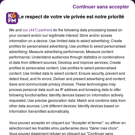
Continuer sans accepter
Le respect de votre vie privée est notre priorité
We and
our (447) partners
do the following data processing based on
your consent and/or our legitimate interest: Store and/or access
information on a device; Use limited data to select advertising; Create
profiles for personalised advertising; Use profiles to select personalised
advertising; Measure advertising performance; Measure content
Flashback Tour de France : Les
performance; Understand audiences through statistics or combinations
of data from different sources; Develop and improve services; Create
agriculteurs étaient aussi de la
profiles to personalise content; Use profiles to select personalised
partie
content; Use limited data to select content; Ensure security, prevent and
detect fraud, and fix errors; Deliver and present advertising and content;
Save and communicate privacy choices. These technologies may
process personal data such as IP address and browsing data to offer
Alors que le Tour de France est
following functionalities: Identify devices based on information actively
passé par Nuit-Saint-Georges le
requested; Use precise geolocation data; Match and combine data from
other data sources; Link different devices; Identify devices based on
vendredi 7 juillet, la FDSEA avec
information transmitted automatically.
l'aide des Jeunes Agriculteurs,
Vous pouvez accepter en cliquant sur "Accepter et fermer", ou affiner en
participera au concours lancé
sélectionnant les finalités et/ou partenaires dans "Gérer mes choix".
chaque année par la FNSEA « Les
Vous pouvez également refuser en cliquant sur "Continuer sans