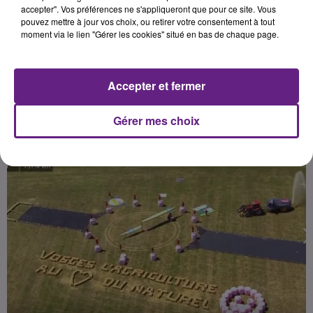
agriculteurs aiment le tour ».
accepter". Vos préférences ne s'appliqueront que pour ce site. Vous
pouvez mettre à jour vos choix, ou retirer votre consentement à tout
Il&nbsp;met en compétition des
moment via le lien "Gérer les cookies" situé en bas de chaque page.
agriculteurs qui doivent proposer
Accepter et fermer
Publié : 9 juillet 2017 à 3h10 par 45
Gérer mes choix