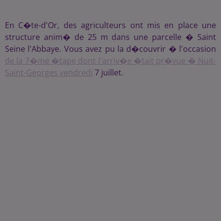
En C�te-d'Or, des agriculteurs ont mis en place une
structure anim� de 25 m dans une parcelle � Saint
Seine l'Abbaye. Vous avez pu la d�couvrir � l'occasion
de la 7�me �tape dont l'arriv�e �tait pr�vue � Nuit-
Saint-Georges vendredi
7 juillet.