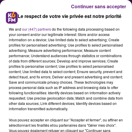
Continuer sans accepter
Le respect de votre vie privée est notre priorité
We and
our (447) partners
do the following data processing based on
your consent and/or our legitimate interest: Store and/or access
information on a device; Use limited data to select advertising; Create
profiles for personalised advertising; Use profiles to select personalised
advertising; Measure advertising performance; Measure content
François Rebsamen réélu maire
performance; Understand audiences through statistics or combinations
of data from different sources; Develop and improve services; Create
de Dijon
profiles to personalise content; Use profiles to select personalised
content; Use limited data to select content; Ensure security, prevent and
detect fraud, and fix errors; Deliver and present advertising and content;
Le maire sortant, François
Save and communicate privacy choices. These technologies may
process personal data such as IP address and browsing data to offer
Rebsamen (PS), a sans surprise été
following functionalities: Identify devices based on information actively
réélu maire de Dijon ce dimanche
requested; Use precise geolocation data; Match and combine data from
other data sources; Link different devices; Identify devices based on
face à Emmanuel Bichot (LR) et à
information transmitted automatically.
Stéphanie Modde (Les Verts).
Vous pouvez accepter en cliquant sur "Accepter et fermer", ou affiner en
sélectionnant les finalités et/ou partenaires dans "Gérer mes choix".
Vous pouvez également refuser en cliquant sur "Continuer sans