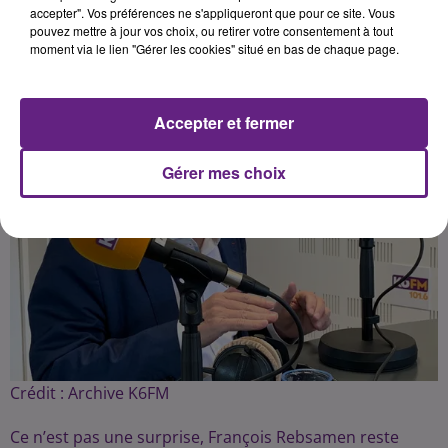
Publié : 28 juin 2020 à 19h52 par Fabrice Aubry
accepter". Vos préférences ne s'appliqueront que pour ce site. Vous
pouvez mettre à jour vos choix, ou retirer votre consentement à tout
moment via le lien "Gérer les cookies" situé en bas de chaque page.
Accepter et fermer
Gérer mes choix
Crédit :
Archive K6FM
Ce n’est pas une surprise, François Rebsamen reste